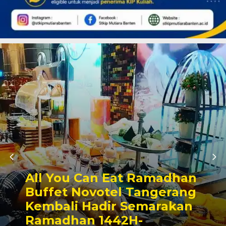
All You Can Eat Ramadhan
Buffet Novotel Tangerang
Kembali Hadir Semarakan
Ramadhan 1442H-