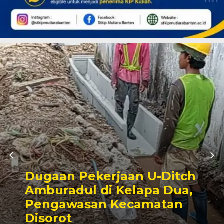
Dugaan Pekerjaan U-Ditch
Amburadul di Kelapa Dua,
Pengawasan Kecamatan
Disorot