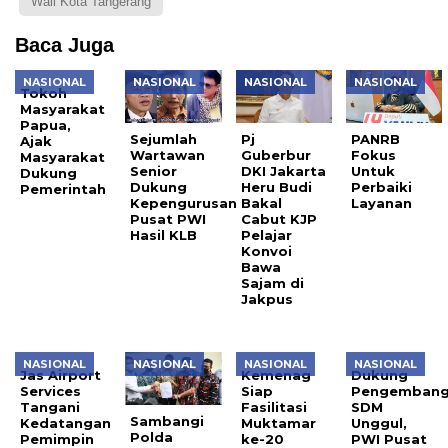
Wali Kota Tangerang
Baca Juga
NASIONAL
NASIONAL
NASIONAL
NASIONAL
Tokoh
Masyarakat
Papua,
Sejumlah
Pj
PANRB
Ajak
Wartawan
Guberbur
Fokus
Masyarakat
Senior
DKI Jakarta
Untuk
Dukung
Dukung
Heru Budi
Perbaiki
Pemerintah
Kepengurusan
Bakal
Layanan
Pusat PWI
Cabut KJP
Hasil KLB
Pelajar
Konvoi
Bawa
Sajam di
Jakpus
NASIONAL
NASIONAL
NASIONAL
NASIONAL
Jas Airport
Kemenag
Dukung
Services
Siap
Pengemban
Tangani
Fasilitasi
SDM
Sambangi
Kedatangan
Muktamar
Unggul,
Polda
Pemimpin
ke-20
PWI Pusat