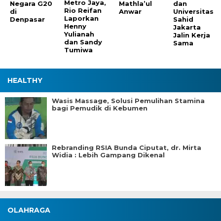
Metro Jaya,
Negara G20
Mathla’ul
dan
Rio Reifan
di
Anwar
Universitas
Laporkan
Denpasar
Sahid
Henny
Jakarta
Yulianah
Jalin Kerja
dan Sandy
Sama
Tumiwa
HEALTHY
Wasis Massage, Solusi Pemulihan Stamina
bagi Pemudik di Kebumen
Rebranding RSIA Bunda Ciputat, dr. Mirta
Widia : Lebih Gampang Dikenal
OLAHRAGA