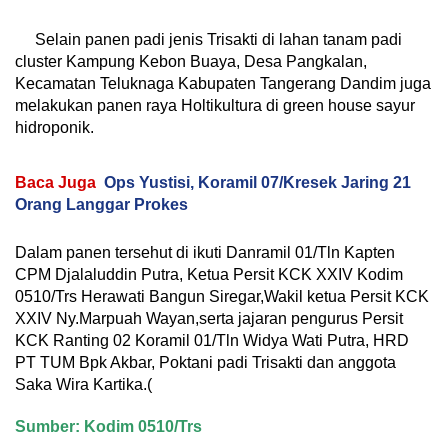
Selain panen padi jenis Trisakti di lahan tanam padi
cluster Kampung Kebon Buaya, Desa Pangkalan,
Kecamatan Teluknaga Kabupaten Tangerang Dandim juga
melakukan panen raya Holtikultura di green house sayur
hidroponik.
Baca Juga
Ops Yustisi, Koramil 07/Kresek Jaring 21
Orang Langgar Prokes
Dalam panen tersehut di ikuti Danramil 01/Tln Kapten
CPM Djalaluddin Putra, Ketua Persit KCK XXIV Kodim
0510/Trs Herawati Bangun Siregar,Wakil ketua Persit KCK
XXIV Ny.Marpuah Wayan,serta jajaran pengurus Persit
KCK Ranting 02 Koramil 01/Tln Widya Wati Putra, HRD
PT TUM Bpk Akbar, Poktani padi Trisakti dan anggota
Saka Wira Kartika.(
Sumber: Kodim 0510/Trs