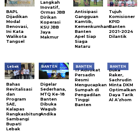
Langkah
Inovatif,
BAPL
Antisipasi
Tujuh
Ormas JBB
Dijadikan
Gangguan
Komisioner
Dirikan
Modal
Kamtib,
KPID
Koperasi
Renovasi,
Kemenkumham
Banten
KSU JBB
Ini Kata
Banten
2021-2024
Jaya
Walikota
Apel Siap
Dilantik
Makmur
Tangsel
Siaga
Nataru
Lebak
BANTEN
BANTEN
BANTEN
17 Advokat
Buka
Persadin
Raker,
Resmi
Sachrudin
Bahas
Digelar
Mengucapkan
Minta DKM
Revitalisasi
Sederhana,
Sumpah di
Optimalkan
dan
MTQ Ke-18
Pengadilan
Daya Tarik
Program
Banten
Tinggi
Al A’zhom
SAE,
Dibuka
Banten
Kalapas
Wagub
Rangkasbitung
Andika
Sambangi
Bupati
Lebak