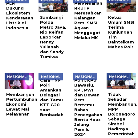
PLN
Pengesahan
Dukung
RKUHP
Ekosistem
Meresahkan
Sambangi
Ketua
Kendaraaan
Kalangan
Polda
Umum SMSI
Listrik di
Pers, SMSI
Metro Jaya,
Terima
Indonesia
Aqkan
Rio Reifan
Kunjungan
Menggugat
Laporkan
Tim
Melalui MK
Henny
Baintelkam
Yulianah
Mabes Polri
dan Sandy
Tumiwa
NASIONAL
NASIONAL
NASIONAL
NASIONAL
Cara TNI-
Polri, KPU,
Polri
Bawaslu,
Amankan
KPI, PWI
Membangun
Tidak
Delegasi
dan Dewan
Pertumbuhan
Sekadar
dan Tamu
Pers
Ekonomi
Membangun,
KTT G20
Bertemu
Lewat Mal
MPP
saat
Bahas
Pelayanan
Bojonegoro
Beribadah
Pencegahan
Sebagai
Berita Hoax
Simbol
Jelang
Hadirnya
Pemilu
Pemerintah
2024