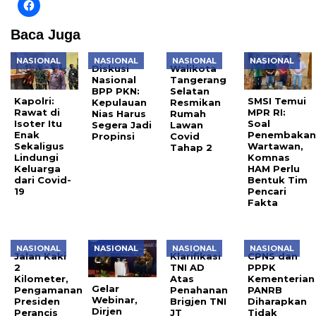
Baca Juga
NASIONAL
NASIONAL
NASIONAL
NASIONAL
Diskusi
Walikota
Nasional
Tangerang
BPP PKN:
Selatan
Kapolri:
SMSI Temui
Kepulauan
Resmikan
Rawat di
MPR RI:
Nias Harus
Rumah
Isoter Itu
Soal
Segera Jadi
Lawan
Enak
Penembaka
Propinsi
Covid
Sekaligus
Wartawan,
Tahap 2
Lindungi
Komnas
Keluarga
HAM Perlu
dari Covid-
Bentuk Tim
19
Pencari
Fakta
NASIONAL
NASIONAL
NASIONAL
NASIONAL
Jalan Kaki
Klarifikasi
CPNS dan
2
TNI AD
PPPK
Kilometer,
Atas
Kementerian
Gelar
Pengamanan
Penahanan
PANRB
Webinar,
Presiden
Brigjen TNI
Diharapkan
Dirjen
Perancis
JT
Tidak