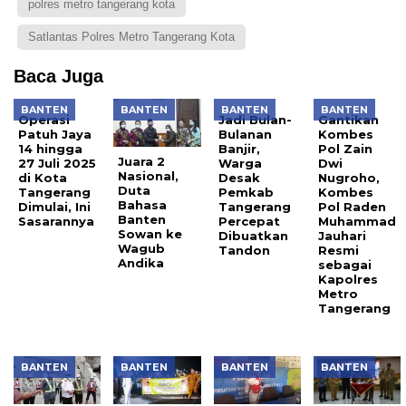
polres metro tangerang kota
Satlantas Polres Metro Tangerang Kota
Baca Juga
BANTEN
BANTEN
BANTEN
BANTEN
Operasi
Jadi Bulan-
Gantikan
Patuh Jaya
Bulanan
Kombes
14 hingga
Banjir,
Pol Zain
Juara 2
27 Juli 2025
Warga
Dwi
Nasional,
di Kota
Desak
Nugroho,
Duta
Tangerang
Pemkab
Kombes
Bahasa
Dimulai, Ini
Tangerang
Pol Raden
Banten
Sasarannya
Percepat
Muhammad
Sowan ke
Dibuatkan
Jauhari
Wagub
Tandon
Resmi
Andika
sebagai
Kapolres
Metro
Tangerang
BANTEN
BANTEN
BANTEN
BANTEN