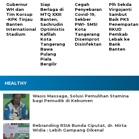
Gubernur
Siap
Cegah
Plh Sekda
WH dan
Berlaga di
Penyebaran
Virgojanti
Tim Korsup
MTQ XXIII
Covid-19,
Sambut
-KPK Tinjau
Banten,
Sekber
Baik PKS
Banten
Sachrudin
PWI- SMSI
Penempatan
International
Optimistis
Kota
RKUD
Stadium
Kafilah
Tangerang
Pemkab
Kota
Disemprot
Lebak ke
Tangerang
Disinfektan
Bank
Bawa
Banten
Pulang
Piala
Bergilir
HEALTHY
Wasis Massage, Solusi Pemulihan Stamina
bagi Pemudik di Kebumen
Rebranding RSIA Bunda Ciputat, dr. Mirta
Widia : Lebih Gampang Dikenal