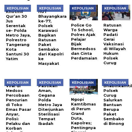
KEPOLISIAN
KEPOLISIAN
KEPOLISIAN
KEPOLISIAN
Khotmil
HUT
Qur’an 30
Bhayangkara
Jus
ke-77,
Police Go
Ratusan
Serentak
Polsek
To School,
Warga
se- Polda
Karawaci
Polres Ajak
Padati
Metro Jaya,
Bagikan
Pelajar
Gerai
Polrestro
Ratusan
Bijak
Vaksinasi
Tangerang
Paket
Bermedsos
di Wilayah
Kota
Sembako
dan Cinta
Hukum
Santuni 30
dari Kapolri
Perdamaian
Polsek
Yatim
ke
Curug
Masyakat
KEPOLISIAN
KEPOLISIAN
KEPOLISIAN
KEPOLISIAN
Viral di
Pastikan
Bhabinkamt
Medsos
Aman,
Polsek
Percobaan
Gegana
Curug
Ngopi
Pencurian
Polda
Salurkan
Kamtibmas
di Toko
Metro Jaya
Bantuan
di Perum
Emas Pasar
Diterjunkan
Berupa
Grand
Anyar,
Sterilisasi
Paket
Duta,
Polisi:
Tempat
Sembako
Kapolres;
Pelaku dan
Ibadah
di Binong
Pentingnya
Korban