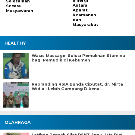
Sinergi
Selesaikan
Antara
Secara
Aparat
Musyawarah
Keamanan
dan
Masyarakat
HEALTHY
Wasis Massage, Solusi Pemulihan Stamina
bagi Pemudik di Kebumen
Rebranding RSIA Bunda Ciputat, dr. Mirta
Widia : Lebih Gampang Dikenal
OLAHRAGA
Latihan Pencak Silat PSHT Anak Usia Dini