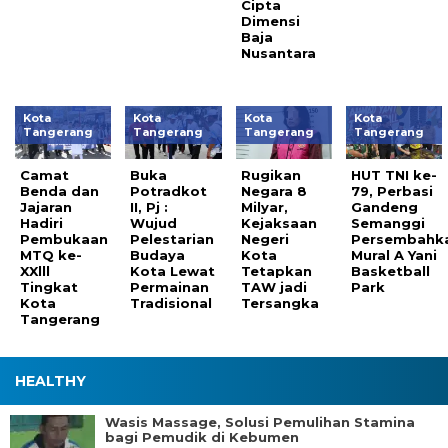
Cipta
Dimensi
Baja
Nusantara
Kota
Kota
Kota
Kota
Tangerang
Tangerang
Tangerang
Tangerang
Camat
Buka
Rugikan
HUT TNI ke-
Benda dan
Potradkot
Negara 8
79, Perbasi
Jajaran
II, Pj :
Milyar,
Gandeng
Hadiri
Wujud
Kejaksaan
Semanggi
Pembukaan
Pelestarian
Negeri
Persembahk
MTQ ke-
Budaya
Kota
Mural A Yani
XXlll
Kota Lewat
Tetapkan
Basketball
Tingkat
Permainan
TAW jadi
Park
Kota
Tradisional
Tersangka
Tangerang
HEALTHY
Wasis Massage, Solusi Pemulihan Stamina
bagi Pemudik di Kebumen