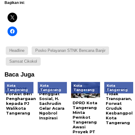
Bagikan ini:
Headline
Posko Pelayanan STNK Bencana Banjir
Samsat Cikokol
Baca Juga
Kota
Kota
Kota
Kota
HPN 2025,
Bersama
Dianggap
Tangerang
Tangerang
Tangerang
Tangerang
Forwat Beri
Penggiat
Tidak
Penghargaan
Sosial, H.
Transparan,
DPRD Kota
kepada PJ
Sachrudin
Forwat
Tangerang
Walikota
Gelar Acara
Gruduk
Minta
Tangerang
Ngobrol
Kesbangpol
Pemkot
Inspirasi
Kota
Tangerang
Tangerang
Awasi
Proyek PT