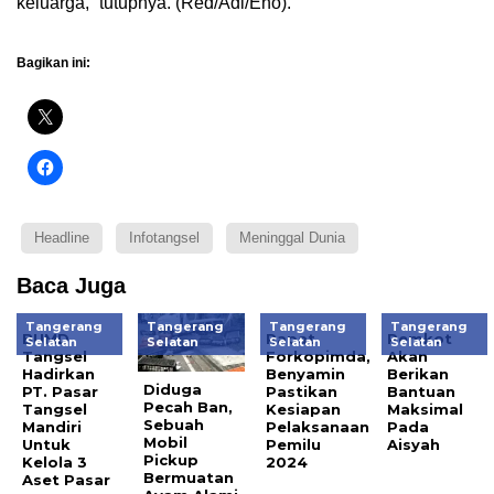
keluarga,” tutupnya. (Red/Adi/Eno).
Bagikan ini:
Headline
Infotangsel
Meninggal Dunia
Baca Juga
Tangerang
Tangerang
Tangerang
Tangerang
BUMD
Rapat
Pemkot
Selatan
Selatan
Selatan
Selatan
Tangsel
Forkopimda,
Akan
Hadirkan
Benyamin
Berikan
Diduga
PT. Pasar
Pastikan
Bantuan
Pecah Ban,
Tangsel
Kesiapan
Maksimal
Sebuah
Mandiri
Pelaksanaan
Pada
Mobil
Untuk
Pemilu
Aisyah
Pickup
Kelola 3
2024
Bermuatan
Aset Pasar