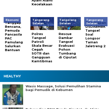
Ayam Alami
Kecelakaan
Ekonomi
Tangerang
Tangerang
Tangerang
Tanggap
Tanggapan
Selatan
Selatan
Selatan
Bencana,
DSDABMBK
Pemuda
Tangsel
Polres
Rescue
Pancasila
Soal
Tangsel
Damkar
PAC
Longsor
Patroli
Tangsel
Pamulang
Taman
Skala Besar
Evakuasi
Salurkan
Jaletreng 2
Cegah
Pohon
Bantuan
SOTR dan
Tumbang
Gangguan
di Ciputat
Kamtibmas
HEALTHY
Wasis Massage, Solusi Pemulihan Stamina
bagi Pemudik di Kebumen