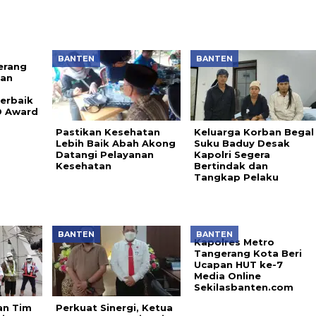
BANTEN
BANTEN
erang
aan
erbaik
D Award
Pastikan Kesehatan
Keluarga Korban Begal
Lebih Baik Abah Akong
Suku Baduy Desak
Datangi Pelayanan
Kapolri Segera
Kesehatan
Bertindak dan
Tangkap Pelaku
BANTEN
BANTEN
Kapolres Metro
Tangerang Kota Beri
Ucapan HUT ke-7
Media Online
Sekilasbanten.com
an Tim
Perkuat Sinergi, Ketua