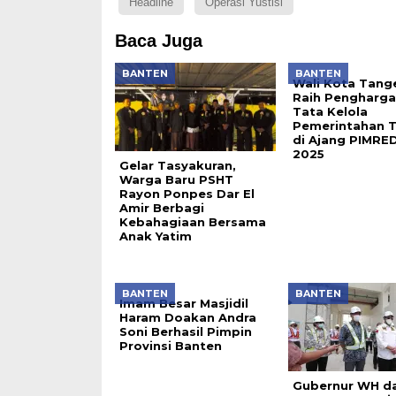
Headline
Operasi Yustisi
Baca Juga
BANTEN
BANTEN
Wali Kota Tang
Raih Pengharg
Tata Kelola
Pemerintahan T
di Ajang PIMRE
2025
Gelar Tasyakuran,
Warga Baru PSHT
Rayon Ponpes Dar El
Amir Berbagi
Kebahagiaan Bersama
Anak Yatim
BANTEN
BANTEN
Imam Besar Masjidil
Haram Doakan Andra
Soni Berhasil Pimpin
Provinsi Banten
Gubernur WH d