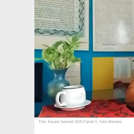
Foto: Kepala Sekolah SDN Cipete 5, Yulia Wardani.