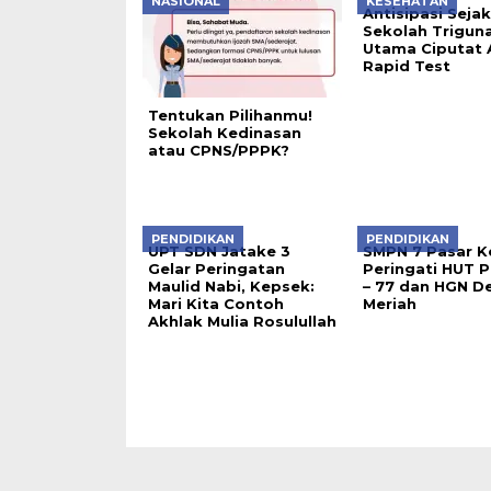
NASIONAL
KESEHATAN
Antisipasi Sejak
Sekolah Trigun
Utama Ciputat
Rapid Test
Tentukan Pilihanmu!
Sekolah Kedinasan
atau CPNS/PPPK?
PENDIDIKAN
PENDIDIKAN
UPT SDN Jatake 3
SMPN 7 Pasar K
Gelar Peringatan
Peringati HUT P
Maulid Nabi, Kepsek:
– 77 dan HGN D
Mari Kita Contoh
Meriah
Akhlak Mulia Rosulullah