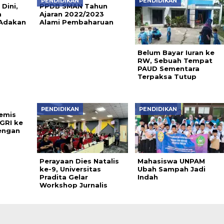
PENDIDIKAN
PENDIDIKAN
 Dini,
PPDB SMAN Tahun
a
Ajaran 2022/2023
 Adakan
Alami Pembaharuan
Belum Bayar Iuran ke
RW, Sebuah Tempat
PAUD Sementara
Terpaksa Tutup
PENDIDIKAN
PENDIDIKAN
emis
GRI ke
engan
Perayaan Dies Natalis
Mahasiswa UNPAM
ke-9, Universitas
Ubah Sampah Jadi
Pradita Gelar
Indah
Workshop Jurnalis