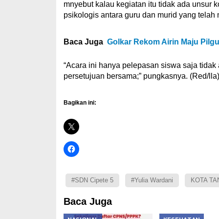
mnyebut kalau kegiatan itu tidak ada unsur k
psikologis antara guru dan murid yang telah
Baca Juga
Golkar Rekom Airin Maju Pilg
“Acara ini hanya pelepasan siswa saja tida
persetujuan bersama;” pungkasnya. (Red/lla
Bagikan ini:
#SDN Cipete 5
#Yulia Wardani
KOTA T
Baca Juga