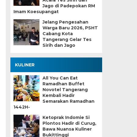
Acara Tes Sirih dan
Jago di Padepokan RM
Imam Koesupangat
Jelang Pengesahan
Warga Baru 2026, PSHT
Cabang Kota
Tangerang Gelar Tes
Sirih dan Jago
KULINER
All You Can Eat
Ramadhan Buffet
Novotel Tangerang
Kembali Hadir
Semarakan Ramadhan
g
1442H-
Ketoprak Indomie Si
Plontos Hadir di Curug,
Bawa Nuansa Kuliner
Bukittinggi