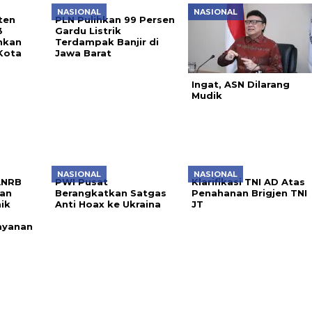
NASIONAL
NASIONAL
ten
PLN Pulihkan 99 Persen
3
Gardu Listrik
hkan
Terdampak Banjir di
Kota
Jawa Barat
Ingat, ASN Dilarang
Mudik
NASIONAL
NASIONAL
ANRB
PWI Pusat
Klarifikasi TNI AD Atas
kan
Berangkatkan Satgas
Penahanan Brigjen TNI
ik
Anti Hoax ke Ukraina
JT
ayanan