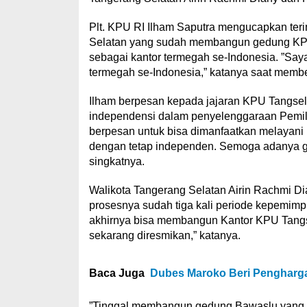
Plt. KPU RI Ilham Saputra mengucapkan ter
Selatan yang sudah membangun gedung KPU T
sebagai kantor termegah se-Indonesia. ”Say
termegah se-Indonesia,” katanya saat memb
Ilham berpesan kepada jajaran KPU Tangsel
independensi dalam penyelenggaraan Pemili
berpesan untuk bisa dimanfaatkan melayani 
dengan tetap independen. Semoga adanya ge
singkatnya.
Walikota Tangerang Selatan Airin Rachmi D
prosesnya sudah tiga kali periode kepemimp
akhirnya bisa membangun Kantor KPU Tangse
sekarang diresmikan,” katanya.
Baca Juga
Dubes Maroko Beri Penghargaa
”Tinggal membangun gedung Bawaslu yang ta