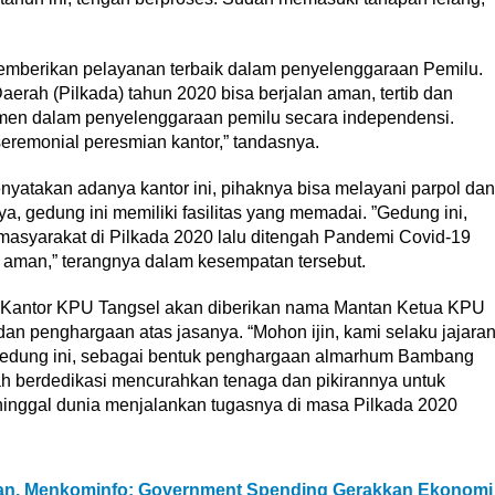
memberikan pelayanan terbaik dalam penyelenggaraan Pemilu.
erah (Pilkada) tahun 2020 bisa berjalan aman, tertib dan
tmen dalam penyelenggaraan pemilu secara independensi.
eremonial peresmian kantor,” tandasnya.
yatakan adanya kantor ini, pihaknya bisa melayani parpol dan
, gedung ini memiliki fasilitas yang memadai. ”Gedung ini,
asyarakat di Pilkada 2020 lalu ditengah Pandemi Covid-19
n aman,” terangnya dalam kesempatan tersebut.
 Kantor KPU Tangsel akan diberikan nama Mantan Ketua KPU
an penghargaan atas jasanya. “Mohon ijin, kami selaku jajara
edung ini, sebagai bentuk penghargaan almarhum Bambang
ah berdedikasi mencurahkan tenaga dan pikirannya untuk
ninggal dunia menjalankan tugasnya di masa Pilkada 2020
an, Menkominfo: Government Spending Gerakkan Ekonomi