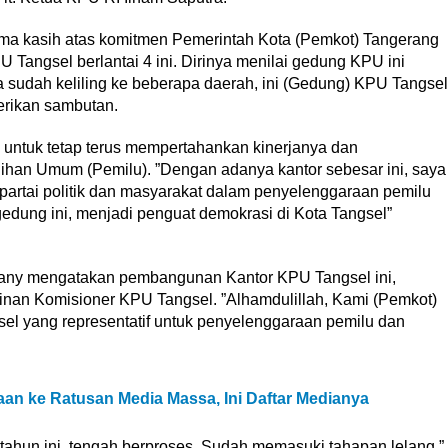
ima kasih atas komitmen Pemerintah Kota (Pemkot) Tangerang
angsel berlantai 4 ini. Dirinya menilai gedung KPU ini
a sudah keliling ke beberapa daerah, ini (Gedung) KPU Tangsel
erikan sambutan.
 untuk tetap terus mempertahankan kinerjanya dan
han Umum (Pemilu). ”Dengan adanya kantor sebesar ini, saya
partai politik dan masyarakat dalam penyelenggaraan pemilu
dung ini, menjadi penguat demokrasi di Kota Tangsel”
iany mengatakan pembangunan Kantor KPU Tangsel ini,
inan Komisioner KPU Tangsel. ”Alhamdulillah, Kami (Pemkot)
l yang representatif untuk penyelenggaraan pemilu dan
n ke Ratusan Media Massa, Ini Daftar Medianya
hun ini, tengah berproses. Sudah memasuki tahapan lelang,”