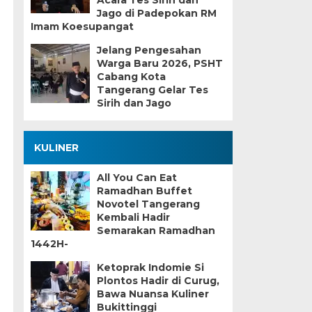
Acara Tes Sirih dan
Jago di Padepokan RM
Imam Koesupangat
Jelang Pengesahan
Warga Baru 2026, PSHT
Cabang Kota
Tangerang Gelar Tes
Sirih dan Jago
KULINER
All You Can Eat
Ramadhan Buffet
Novotel Tangerang
n
Kembali Hadir
Semarakan Ramadhan
1442H-
Ketoprak Indomie Si
Plontos Hadir di Curug,
Bawa Nuansa Kuliner
Bukittinggi