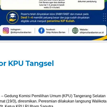
or KPU Tangsel
 Gedung Komisi Pemilihan Umum (KPU) Tangerang Selatan
at (19/3), diresmikan. Peresmian dilakukan langsung Walikota
lt. Ketua KPU RI Ilham Saputra.