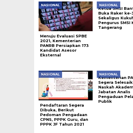
NASIONAL
NASIONAL
Ketua SMSI Ban
Buka Raker ke-
Sekaligus Kuku
Pengurus SMSI 
Tangerang
Menuju Evaluasi SPBE
2021, Kementerian
PANRB Persiapkan 173
Kandidat Asesor
Eksternal
NASIONAL
NASIONAL
Kementerian P
Segera Selesai
Naskah Akadem
Jabatan Analis
Pengaduan Pel
Publik
Pendaftaran Segera
Dibuka, Berikut
Pedoman Pengadaan
CPNS, PPPK Guru, dan
PPPK JF Tahun 2021