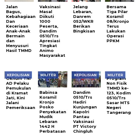
Jalan
Vaksinasi
Jelang
Bersama
Bagus,
Masal
Lebaran,
Tiga Pilar
Kebahagiaan
Diikuti
Danrem
Koramil
Dan
1000
052/WKR
08/Kronjo
Keceriaan
Peserta,
Berikan
Terus
Anak-Anak
Dandim
Bingkisan
Lakukan
Bermain
0510/Trs
Operasi
dan
Apresiasi
PPKM
Menyusuri
Tingkat
Hasil TMMD
Animo
Masyarakat
KEPOLISIAN
MILITER
KEPOLISIAN
MILITER
Oknum TNI
Program
AD Pelaku
Non Fisik
Pemukulan
TMMD ke-
Babinsa
Dandim
di Kramat
123, Kodim
Koramil
0510/Trs
Jati, Kini
0510/Trs
Kronjo
Hadiri
Jalani
Sasar MTS
Posko
Kunjungan
Pemeriksaan
Negeri
Penyekatan
Kapolri
Tangerang
Mudik
Pantau
Lebaran
Vaksinasi
1442 H
PT Victory
Perbatasan
Chingluh