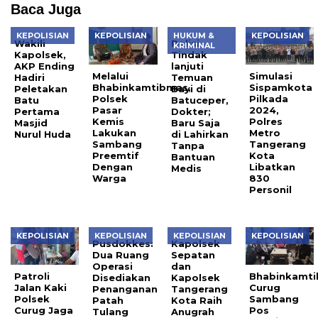
Baca Juga
KEPOLISIAN
KEPOLISIAN
HUKUM &
KEPOLISIAN
Wakili
Polisi
KRIMINAL
Kapolsek,
Tindak
AKP Ending
lanjuti
Melalui
Simulasi
Hadiri
Temuan
Bhabinkamtibmas,
Sispamkota
Peletakan
Bayi di
Polsek
Pilkada
Batu
Batuceper,
Pasar
2024,
Pertama
Dokter;
Kemis
Polres
Masjid
Baru Saja
Lakukan
Metro
Nurul Huda
di Lahirkan
Sambang
Tangerang
Tanpa
Preemtif
Kota
Bantuan
Dengan
Libatkan
Medis
Warga
830
Personil
KEPOLISIAN
KEPOLISIAN
KEPOLISIAN
KEPOLISIAN
Pusdokkes:
Kapolsek
Dua Ruang
Sepatan
Operasi
dan
Patroli
Bhabinkamt
Disediakan
Kapolsek
Jalan Kaki
Curug
Penanganan
Tangerang
Polsek
Sambang
Patah
Kota Raih
Curug Jaga
Pos
Tulang
Anugrah