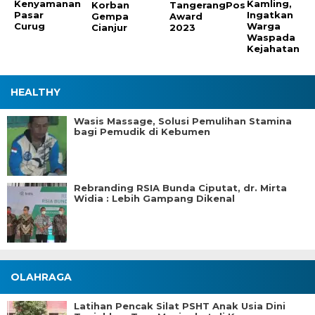
Kenyamanan
Kamling,
Korban
TangerangPos
Pasar
Ingatkan
Gempa
Award
Curug
Warga
Cianjur
2023
Waspada
Kejahatan
HEALTHY
Wasis Massage, Solusi Pemulihan Stamina
bagi Pemudik di Kebumen
Rebranding RSIA Bunda Ciputat, dr. Mirta
Widia : Lebih Gampang Dikenal
OLAHRAGA
Latihan Pencak Silat PSHT Anak Usia Dini