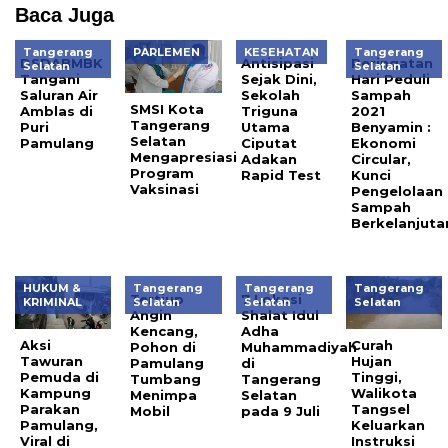
Baca Juga
Tangerang
PARLEMEN
KESEHATAN
Tangerang
DSDABMBK
Antisipasi
Peringatan
Selatan
Selatan
Tangani
Sejak Dini,
Hari Peduli
Saluran Air
Sekolah
Sampah
SMSI Kota
Amblas di
Triguna
2021
Tangerang
Puri
Utama
Benyamin :
Selatan
Pamulang
Ciputat
Ekonomi
Mengapresiasi
Adakan
Circular,
Program
Rapid Test
Kunci
Vaksinasi
Pengelolaan
Sampah
Berkelanjuta
HUKUM &
Tangerang
Tangerang
Tangerang
Tertiup
7 Lokasi
KRIMINAL
Selatan
Selatan
Selatan
Angin
Shalat Idul
Kencang,
Adha
Aksi
Curah
Pohon di
Muhammadiyah
Tawuran
Hujan
Pamulang
di
Pemuda di
Tinggi,
Tumbang
Tangerang
Kampung
Walikota
Menimpa
Selatan
Parakan
Tangsel
Mobil
pada 9 Juli
Pamulang,
Keluarkan
Viral di
Instruksi