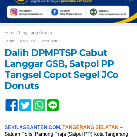
Home /
Tangerang Selatan
Senin, 11 April 2022 - 12:26 WIB
Dalih DPMPTSP Cabut
Langgar GSB, Satpol PP
Tangsel Copot Segel JCo
Donuts
SEKILASBANTEN.COM,
TANGERANG SELATAN
–
Satuan Polisi Pamong Praja (Satpol PP) Kota Tangerang