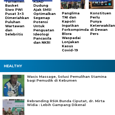
Turnamen
KSAD
Basket
Dudung
Siwo PWI
Ajak SMSI
Panglima
Konstituen
Pusat 3×3
Optimalkan
TNI dan
Perlu
Dimeriahkan
Segenap
Kapolri
Punya
Puluhan
Potensi
Ingatkan
Keterwakila
Wartawan
Untuk
Forkompimda
di Dewan
dan
Penguatan
Blora
Pers
Selebritis
Ideologi
Waspadai
Pancasila
Lonjakan
dan NKRI
Kasus
Covid-19
HEALTHY
Wasis Massage, Solusi Pemulihan Stamina
bagi Pemudik di Kebumen
Rebranding RSIA Bunda Ciputat, dr. Mirta
Widia : Lebih Gampang Dikenal