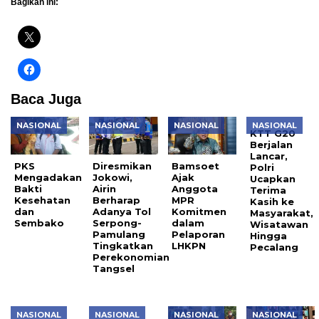
Bagikan ini:
Baca Juga
NASIONAL
NASIONAL
NASIONAL
NASIONAL
KTT G20
Berjalan
Lancar,
PKS
Diresmikan
Bamsoet
Polri
Mengadakan
Jokowi,
Ajak
Ucapkan
Bakti
Airin
Anggota
Terima
Kesehatan
Berharap
MPR
Kasih ke
dan
Adanya Tol
Komitmen
Masyarakat,
Sembako
Serpong-
dalam
Wisatawan
Pamulang
Pelaporan
Hingga
Tingkatkan
LHKPN
Pecalang
Perekonomian
Tangsel
NASIONAL
NASIONAL
NASIONAL
NASIONAL