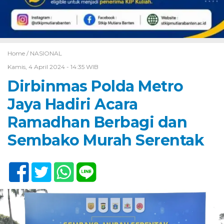
Home /
NASIONAL
Kamis, 4 April 2024 - 14:35 WIB
Dirbinmas Polda Metro
Jaya Hadiri Acara
Ramadhan Berbagi dan
Sembako Murah Serentak