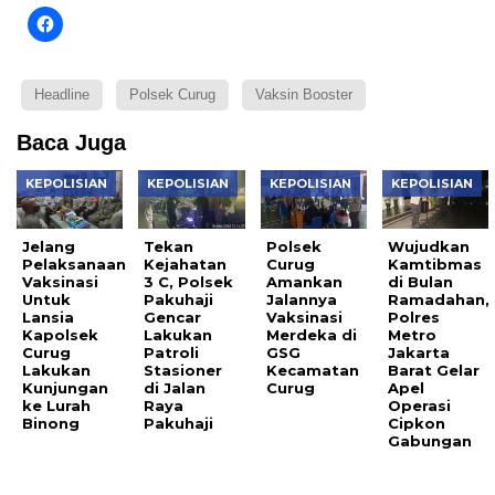
Headline
Polsek Curug
Vaksin Booster
Baca Juga
KEPOLISIAN
KEPOLISIAN
KEPOLISIAN
KEPOLISIAN
Jelang
Tekan
Polsek
Wujudkan
Pelaksanaan
Kejahatan
Curug
Kamtibmas
Vaksinasi
3 C, Polsek
Amankan
di Bulan
Untuk
Pakuhaji
Jalannya
Ramadahan,
Lansia
Gencar
Vaksinasi
Polres
Kapolsek
Lakukan
Merdeka di
Metro
Curug
Patroli
GSG
Jakarta
Lakukan
Stasioner
Kecamatan
Barat Gelar
Kunjungan
di Jalan
Curug
Apel
ke Lurah
Raya
Operasi
Binong
Pakuhaji
Cipkon
Gabungan