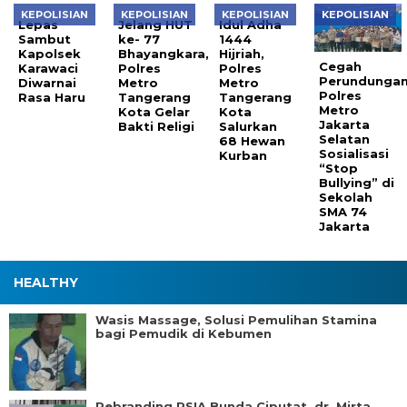
KEPOLISIAN
KEPOLISIAN
KEPOLISIAN
KEPOLISIAN
Lepas
Jelang HUT
Idul Adha
Sambut
ke- 77
1444
Kapolsek
Bhayangkara,
Hijriah,
Cegah
Karawaci
Polres
Polres
Perundunga
Diwarnai
Metro
Metro
Polres
Rasa Haru
Tangerang
Tangerang
Metro
Kota Gelar
Kota
Jakarta
Bakti Religi
Salurkan
Selatan
68 Hewan
Sosialisasi
Kurban
“Stop
Bullying” di
Sekolah
SMA 74
Jakarta
HEALTHY
Wasis Massage, Solusi Pemulihan Stamina
bagi Pemudik di Kebumen
Rebranding RSIA Bunda Ciputat, dr. Mirta