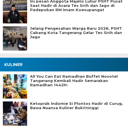
Ini pesan Anggota Majelis Luhur PSHT Pusat
Saat Hadir di Acara Tes Sirih dan Jago di
Padepokan RM Imam Koesupangat
Jelang Pengesahan Warga Baru 2026, PSHT
Cabang Kota Tangerang Gelar Tes Sirih dan
Jago
KULINER
All You Can Eat Ramadhan Buffet Novotel
Tangerang Kembali Hadir Semarakan
Ramadhan 1442H-
Ketoprak Indomie Si Plontos Hadir di Curug,
Bawa Nuansa Kuliner Bukittinggi