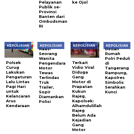
Pelayanan
ke Ojol
Publik se-
Provinsi
Banten dari
Ombudsman
RI
KEPOLISIAN
KEPOLISIAN
KEPOLISIAN
KEPOLISIAN
Naas!
Bedah
Seorang
Rumah
Wanita
Polri Peduli
Polsek
Terkait
Pengendara
di
Curug
Vidio Viral
Motor
Tangerang
Lakukan
Diduga
Tewas
Rampung,
Pengaturan
Gang
Terlindas
Kapolres
Lalu Lintas
Motor di
Truk
Simbolis
Pagi Hari
Prapatan
Trailer,
Serahkan
untuk
Kukun
Sopir
Kunci
Kelancaran
Rajeg,
Diamankan
Arus
Kapolsek:
Polisi
Kendaraan
Alhamdulillah
Rajeg
Belum Ada
Kejadian
Gang
Motor