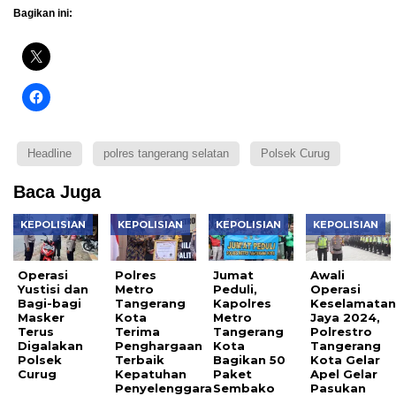
Bagikan ini:
Headline
polres tangerang selatan
Polsek Curug
Baca Juga
KEPOLISIAN
KEPOLISIAN
KEPOLISIAN
KEPOLISIAN
Operasi
Polres
Jumat
Awali
Yustisi dan
Metro
Peduli,
Operasi
Bagi-bagi
Tangerang
Kapolres
Keselamata
Masker
Kota
Metro
Jaya 2024,
Terus
Terima
Tangerang
Polrestro
Digalakan
Penghargaan
Kota
Tangerang
Polsek
Terbaik
Bagikan 50
Kota Gelar
Curug
Kepatuhan
Paket
Apel Gelar
Penyelenggara
Sembako
Pasukan