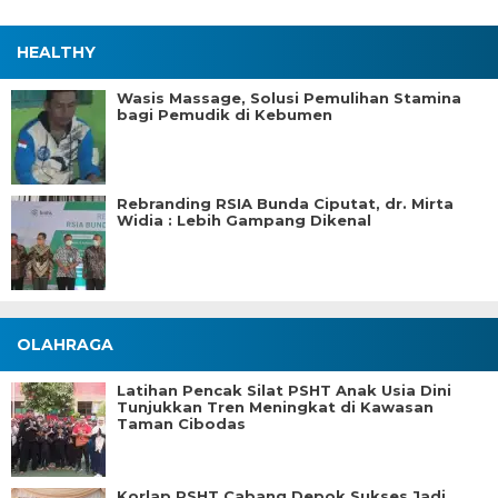
HEALTHY
Wasis Massage, Solusi Pemulihan Stamina
bagi Pemudik di Kebumen
Rebranding RSIA Bunda Ciputat, dr. Mirta
Widia : Lebih Gampang Dikenal
OLAHRAGA
Latihan Pencak Silat PSHT Anak Usia Dini
Tunjukkan Tren Meningkat di Kawasan
Taman Cibodas
Korlap PSHT Cabang Depok Sukses Jadi