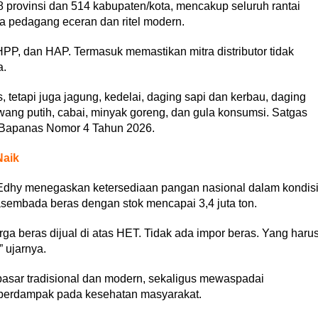
 provinsi dan 514 kabupaten/kota, mencakup seluruh rantai
gga pedagang eceran dan ritel modern.
PP, dan HAP. Termasuk memastikan mitra distributor tidak
a.
tetapi juga jagung, kedelai, daging sapi dan kerbau, daging
wang putih, cabai, minyak goreng, dan gula konsumsi. Satgas
 Bapanas Nomor 4 Tahun 2026.
Naik
Edhy menegaskan ketersediaan pangan nasional dalam kondis
asembada beras dengan stok mencapai 3,4 juta ton.
rga beras dijual di atas HET. Tidak ada impor beras. Yang haru
” ujarnya.
pasar tradisional dan modern, sekaligus mewaspadai
berdampak pada kesehatan masyarakat.