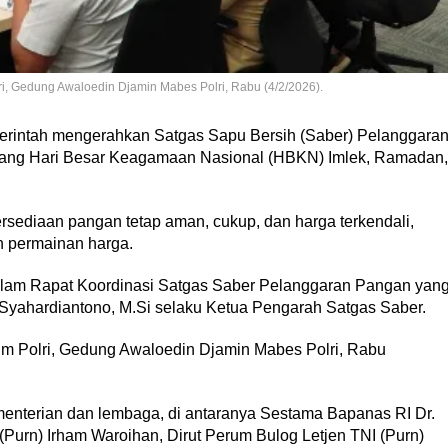
ri, Gedung Awaloedin Djamin Mabes Polri, Rabu (4/2/2026).
rintah mengerahkan Satgas Sapu Bersih (Saber) Pelanggara
ang Hari Besar Keagamaan Nasional (HBKN) Imlek, Ramadan,
rsediaan pangan tetap aman, cukup, dan harga terkendali,
n permainan harga.
lam Rapat Koordinasi Satgas Saber Pelanggaran Pangan yan
 Syahardiantono, M.Si selaku Ketua Pengarah Satgas Saber.
krim Polri, Gedung Awaloedin Djamin Mabes Polri, Rabu
kementerian dan lembaga, di antaranya Sestama Bapanas RI Dr.
(Purn) Irham Waroihan, Dirut Perum Bulog Letjen TNI (Purn)