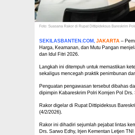
Foto: Suasana Rakor di Rupat Dittipideksus Bareskrim Pol
SEKILASBANTEN.COM,
JAKARTA
– Peme
Harga, Keamanan, dan Mutu Pangan menjel
dan Idul Fitri 2026.
Langkah ini ditempuh untuk memastikan kete
sekaligus mencegah praktik penimbunan da
Penguatan pengawasan tersebut dibahas da
dipimpin Kabareskrim Polri Komjen Pol Drs.
Rakor digelar di Rupat Dittipideksus Bares
(4/2/2026).
Rakor ini dihadiri sejumlah pejabat lintas 
Drs. Sarwo Edhy, Irjen Kementan Letjen TNI 