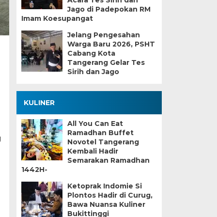
Acara Tes Sirih dan
Jago di Padepokan RM
Imam Koesupangat
Jelang Pengesahan
Warga Baru 2026, PSHT
Cabang Kota
Tangerang Gelar Tes
n
Sirih dan Jago
KULINER
All You Can Eat
Ramadhan Buffet
g
Novotel Tangerang
Kembali Hadir
Semarakan Ramadhan
1442H-
Ketoprak Indomie Si
Plontos Hadir di Curug,
Bawa Nuansa Kuliner
Bukittinggi