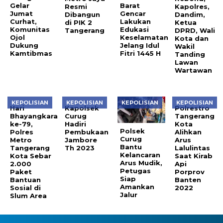
Gelar
Barat
Resmi
Kapolres,
Jumat
Gencar
Dibangun
Dandim,
Curhat,
Lakukan
di PIK 2
Ketua
Komunitas
Edukasi
Tangerang
DPRD, Wali
Ojol
Keselamatan
Kota dan
Dukung
Jelang Idul
Wakil
Kamtibmas
Fitri 1445 H
Tanding
Lawan
Wartawan
KEPOLISIAN
KEPOLISIAN
KEPOLISIAN
KEPOLISIAN
Hari
Kapolsek
Polrestro
Bhayangkara
Curug
Tangerang
ke-79,
Hadiri
Kota
Polsek
Polres
Pembukaan
Alihkan
Curug
Metro
Jambore
Arus
Bantu
Tangerang
Th 2023
Lalulintas
Kelancaran
Kota Sebar
Saat Kirab
Arus Mudik,
2.000
Api
Petugas
Paket
Porprov
Siap
Bantuan
Banten
Amankan
Sosial di
2022
Jalur
Slum Area