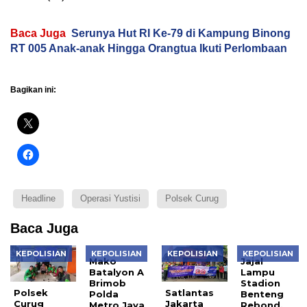
Baca Juga
Serunya Hut RI Ke-79 di Kampung Binong
RT 005 Anak-anak Hingga Orangtua Ikuti Perlombaan
Bagikan ini:
Headline
Operasi Yustisi
Polsek Curug
Baca Juga
KEPOLISIAN
KEPOLISIAN
KEPOLISIAN
KEPOLISIAN
Mako
Jajal
Batalyon A
Lampu
Brimob
Stadion
Polsek
Satlantas
Polda
Benteng
Curug
Jakarta
Metro Jaya
Rebond,