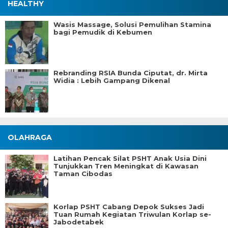
HEALTHY
Wasis Massage, Solusi Pemulihan Stamina
bagi Pemudik di Kebumen
Rebranding RSIA Bunda Ciputat, dr. Mirta
Widia : Lebih Gampang Dikenal
OLAHRAGA
Latihan Pencak Silat PSHT Anak Usia Dini
Tunjukkan Tren Meningkat di Kawasan
Taman Cibodas
Korlap PSHT Cabang Depok Sukses Jadi
Tuan Rumah Kegiatan Triwulan Korlap se-
Jabodetabek