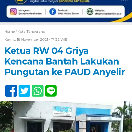
Home /
Kota Tangerang
Kamis, 18 November 2021 - 17:32 WIB
Ketua RW 04 Griya
Kencana Bantah Lakukan
Pungutan ke PAUD Anyelir