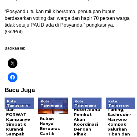
“Posyandu itu kan milik bersama, penutupan itupun
berdasarkan voting dari warga dan hapir 70 persen warga
tidak setuju PAUD ada di Posyandu,” pungkasnya.
(Gn/Put)
Bagikan ini:
Baca Juga
Kota
Kota
Kota
Kota
Banksasuci
Tutup
Giat
Tangerang
Tangerang
Tangerang
Tangerang
dan
Hotel Alona
Tarling,
FORWAT
Pemkot
Sachrudin-
Bukan
Kampanye
Akan
Maryono
Hanya
Simpatik
Koordinasi
Kompak
Berparas
Kurangi
Dengan
Salurkan
Cantik,
Sampah
Pihak
Hibah dan