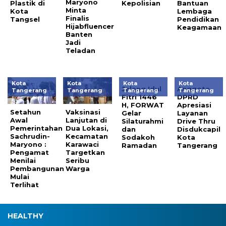
Maryono
Plastik di
Kepolisian
Bantuan
Minta
Kota
Lembaga
Finalis
Tangsel
Pendidikan
Hijabfluencer
Keagamaan
Banten
Jadi
Teladan
Kota
Kota
Kota
Kota
Jelang Idul
Anggota
Tangerang
Tangerang
Tangerang
Tangerang
Fitri 1446
DPRD
H, FORWAT
Apresiasi
Setahun
Vaksinasi
Gelar
Layanan
Awal
Lanjutan di
Silaturahmi
Drive Thru
Pemerintahan
Dua Lokasi,
dan
Disdukcapil
Sachrudin-
Kecamatan
Sodakoh
Kota
Maryono :
Karawaci
Ramadan
Tangerang
Pengamat
Targetkan
Menilai
Seribu
Pembangunan
Warga
Mulai
Terlihat
HEALTHY