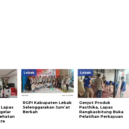
Lebak
Lebak
RGPI Kabupaten Lebak
Genjot Produk
 Lapas
Selenggarakan Jum’at
Pasthika, Lapas
gelar
Berkah
Rangkasbitung Buka
sehatan
Pelatihan Perkayuan
tra