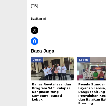
(TB)
Bagikan ini:
Baca Juga
Lebak
Lebak
Bahas Revitalisasi dan
Penuhi Standar
Program SAE, Kalapas
Layanan Lansia,
Rangkasbitung
Rangkasbitung 
Sambangi Bupati
Penyuluhan Ke
Lebak
dan Bagikan Ex
Fooding