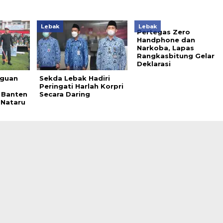
Lebak
Lebak
Pertegas Zero
Handphone dan
Narkoba, Lapas
Rangkasbitung Gelar
Deklarasi
gguan
Sekda Lebak Hadiri
Peringati Harlah Korpri
Banten
Secara Daring
 Nataru