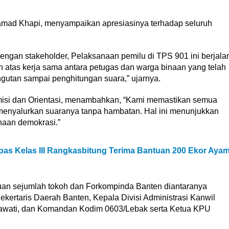
amad Khapi, menyampaikan apresiasinya terhadap seluruh
dengan stakeholder, Pelaksanaan pemilu di TPS 901 ini berjala
h atas kerja sama antara petugas dan warga binaan yang telah
gutan sampai penghitungan suara,” ujarnya.
misi dan Orientasi, menambahkan, “Kami memastikan semua
 menyalurkan suaranya tanpa hambatan. Hal ini menunjukkan
aan demokrasi.”
as Kelas III Rangkasbitung Terima Bantuan 200 Ekor Aya
uan sejumlah tokoh dan Forkompinda Banten diantaranya
ekertaris Daerah Banten, Kepala Divisi Administrasi Kanwil
ati, dan Komandan Kodim 0603/Lebak serta Ketua KPU