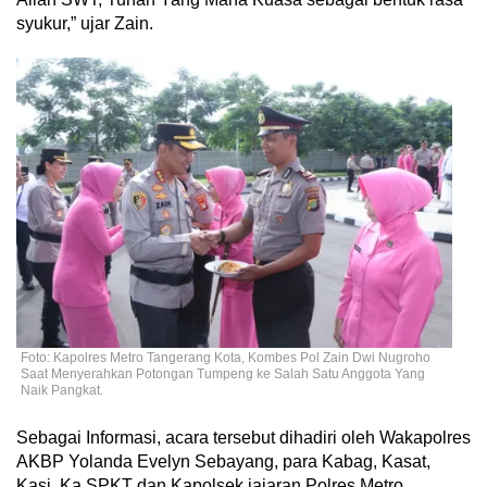
syukur,” ujar Zain.
Foto: Kapolres Metro Tangerang Kota, Kombes Pol Zain Dwi Nugroho
Saat Menyerahkan Potongan Tumpeng ke Salah Satu Anggota Yang
Naik Pangkat.
Sebagai Informasi, acara tersebut dihadiri oleh Wakapolres
AKBP Yolanda Evelyn Sebayang, para Kabag, Kasat,
Kasi, Ka SPKT dan Kapolsek jajaran Polres Metro