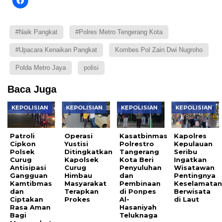
#Naik Pangkat
#Polres Metro Tengerang Kota
#Upacara Kenaikan Pangkat
Kombes Pol Zain Dwi Nugroho
Polda Metro Jaya
polisi
Baca Juga
KEPOLISIAN
KEPOLISIAN
KEPOLISIAN
KEPOLISIAN
Patroli
Operasi
Kasatbinmas
Kapolres
Cipkon
Yustisi
Polrestro
Kepulauan
Polsek
Ditingkatkan
Tangerang
Seribu
Curug
Kapolsek
Kota Beri
Ingatkan
Antisipasi
Curug
Penyuluhan
Wisatawan
Gangguan
Himbau
dan
Pentingnya
Kamtibmas
Masyarakat
Pembinaan
Keselamata
dan
Terapkan
di Ponpes
Berwisata
Ciptakan
Prokes
Al-
di Laut
Rasa Aman
Hasaniyah
Bagi
Teluknaga