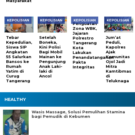
Masyarakat
KEPOLISIAN
KEPOLISIAN
KEPOLISIAN
KEPOLISIAN
Penguatan
Zona WBK,
Jajaran
Tebar
Setelah
Jum’at
Polrestro
Kepedulian,
Boneka,
Peduli,
Tangerang
Siswa SIP
Kini Polisi
Kapolres
Kota
Angkatan
Bagi Mobil
Ajak
Lakukan
55 Salurkan
Mainan ke
Komunitas
Penandatanganan
Bansos ke
Pengunjung
Ojol Jadi
Pakta
Rumah
Anak Laki-
Mitra
Integritas
Yatim di
laki di
Kamtibmas
Curug
Ancol
di
Tangerang
Teluknaga
HEALTHY
Wasis Massage, Solusi Pemulihan Stamina
bagi Pemudik di Kebumen