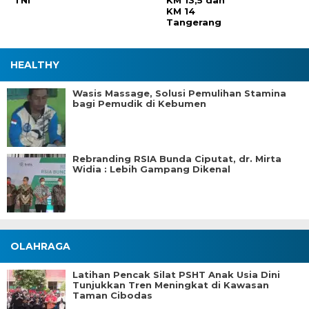
TNI
KM 13,5 dan
KM 14
Tangerang
HEALTHY
Wasis Massage, Solusi Pemulihan Stamina
bagi Pemudik di Kebumen
Rebranding RSIA Bunda Ciputat, dr. Mirta
Widia : Lebih Gampang Dikenal
OLAHRAGA
Latihan Pencak Silat PSHT Anak Usia Dini
Tunjukkan Tren Meningkat di Kawasan
Taman Cibodas