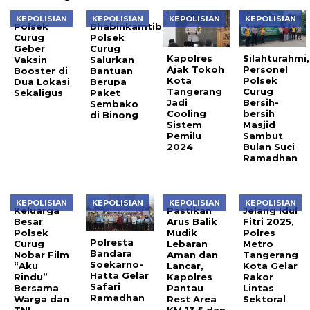
KEPOLISIAN
KEPOLISIAN
KEPOLISIAN
KEPOLISIAN
Polsek
Bhabinkamtibmas
Curug
Polsek
Geber
Curug
Kapolres
Silahturahmi,
Vaksin
Salurkan
Ajak Tokoh
Personel
Booster di
Bantuan
Kota
Polsek
Dua Lokasi
Berupa
Tangerang
Curug
Sekaligus
Paket
Jadi
Bersih-
Sembako
Cooling
bersih
di Binong
Sistem
Masjid
Pemilu
Sambut
2024
Bulan Suci
Ramadhan
KEPOLISIAN
KEPOLISIAN
KEPOLISIAN
KEPOLISIAN
Keluarga
Pastikan
Jelang Idul
Besar
Arus Balik
Fitri 2025,
Polsek
Mudik
Polres
Polresta
Curug
Lebaran
Metro
Bandara
Nobar Film
Aman dan
Tangerang
Soekarno-
“Aku
Lancar,
Kota Gelar
Hatta Gelar
Rindu”
Kapolres
Rakor
Safari
Bersama
Pantau
Lintas
Ramadhan
Warga dan
Rest Area
Sektoral