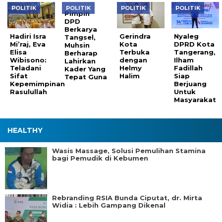
POLITIK
POLITIK
POLITIK
POLITIK
Pimpin
DPD
Berkarya
Hadiri Isra
Gerindra
Nyaleg
Tangsel,
Mi’raj, Eva
Kota
DPRD Kota
Muhsin
Elisa
Terbuka
Tangerang,
Berharap
Wibisono:
dengan
Ilham
Lahirkan
Teladani
Helmy
Fadillah
Kader Yang
Sifat
Halim
Siap
Tepat Guna
Kepemimpinan
Berjuang
Rasulullah
Untuk
Masyarakat
HEALTHY
Wasis Massage, Solusi Pemulihan Stamina
bagi Pemudik di Kebumen
Rebranding RSIA Bunda Ciputat, dr. Mirta
Widia : Lebih Gampang Dikenal