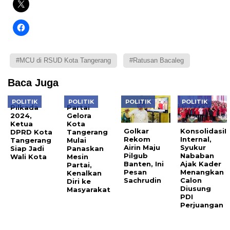
#MCU di RSUD Kota Tangerang
#Ratusan Bacaleg
Baca Juga
POLITIK
POLITIK
POLITIK
POLITIK
Pilkada
Partai
2024,
Gelora
Ketua
Kota
Golkar
KonsolidasiI
DPRD Kota
Tangerang
Rekom
Internal,
Tangerang
Mulai
Airin Maju
Syukur
Siap Jadi
Panaskan
Pilgub
Nababan
Wali Kota
Mesin
Banten, Ini
Ajak Kader
Partai,
Pesan
Menangkan
Kenalkan
Sachrudin
Calon
Diri ke
Diusung
Masyarakat
PDI
Perjuangan