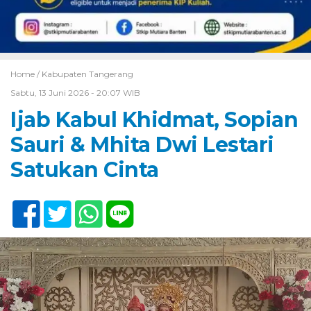
Home /
Kabupaten Tangerang
Sabtu, 13 Juni 2026 - 20:07 WIB
Ijab Kabul Khidmat, Sopian
Sauri & Mhita Dwi Lestari
Satukan Cinta