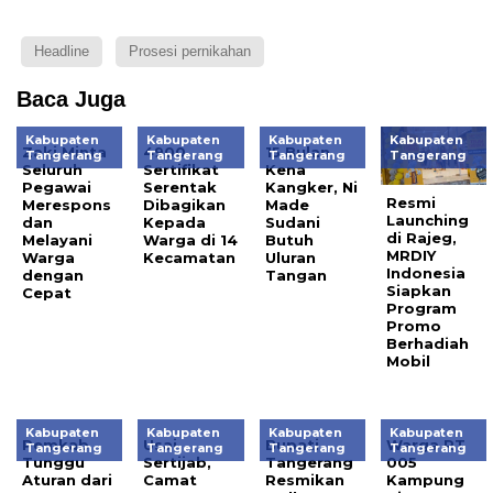
Headline
Prosesi pernikahan
Baca Juga
Kabupaten
Kabupaten
Kabupaten
Kabupaten
Zaki Minta
4900
15 Bulan
Tangerang
Tangerang
Tangerang
Tangerang
Seluruh
Sertifikat
Kena
Pegawai
Serentak
Kangker, Ni
Resmi
Merespons
Dibagikan
Made
Launching
dan
Kepada
Sudani
di Rajeg,
Melayani
Warga di 14
Butuh
MRDIY
Warga
Kecamatan
Uluran
Indonesia
dengan
Tangan
Siapkan
Cepat
Program
Promo
Berhadiah
Mobil
Kabupaten
Kabupaten
Kabupaten
Kabupaten
Pemkab
Usai
Bupati
Warga RT
Tangerang
Tangerang
Tangerang
Tangerang
Tunggu
Sertijab,
Tangerang
005
Aturan dari
Camat
Resmikan
Kampung