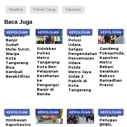
Headline
Polsek Curug
Vaksinasi
Baca Juga
KEPOLISIAN
KEPOLISIAN
KEPOLISIAN
KEPOLISIAN
Kapolres:
Tekan
Banjir
Polusi
Sudah
Udara,
Sidokkes
Gandeng
Mulai Surut,
Satgas
Polres
Fokopimda,
Warga
Pengendalian
Metro
Kapolres
Kota
Pencemaran
Tangerang
Metro
Tangerang
Udara
Kota Beri
Bekasi
Bisa
Polda
Pelayanan
Serahkan
Kembali
Metro Jaya
Kesehatan
Baksos
Beraktifitas
Sidak 2
ke
Ramadhan
Pabrik di
Pengungsi
Presisi
Kota
Banjir di
Tangerang
Benda
KEPOLISIAN
KEPOLISIAN
KEPOLISIAN
KEPOLISIAN
Ini
Bersama
Himbauan
Petugas
Kapolrestro
BPBD,