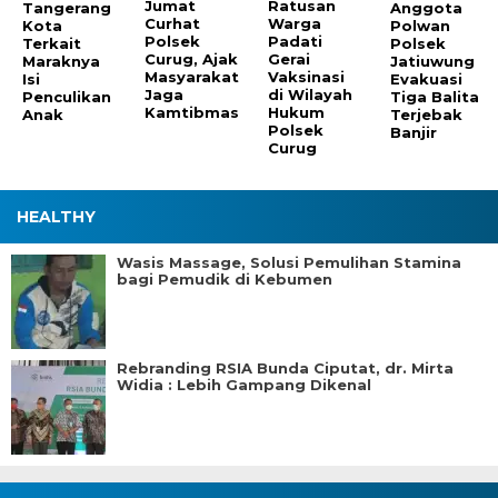
Jumat
Ratusan
Tangerang
Anggota
Curhat
Warga
Kota
Polwan
Polsek
Padati
Terkait
Polsek
Curug, Ajak
Gerai
Maraknya
Jatiuwung
Masyarakat
Vaksinasi
Isi
Evakuasi
Jaga
di Wilayah
Penculikan
Tiga Balita
Kamtibmas
Hukum
Anak
Terjebak
Polsek
Banjir
Curug
HEALTHY
Wasis Massage, Solusi Pemulihan Stamina
bagi Pemudik di Kebumen
Rebranding RSIA Bunda Ciputat, dr. Mirta
Widia : Lebih Gampang Dikenal