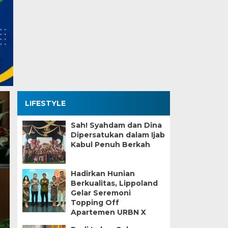
LIFESTYLE
Sah! Syahdam dan Dina
Dipersatukan dalam Ijab
Kabul Penuh Berkah
Hadirkan Hunian
Dugaan Pekerjaan U
Berkualitas, Lippoland
Gelar Seremoni
di Kelapa Dua, Peng
Topping Off
Apartemen URBN X
Kecamatan Disorot