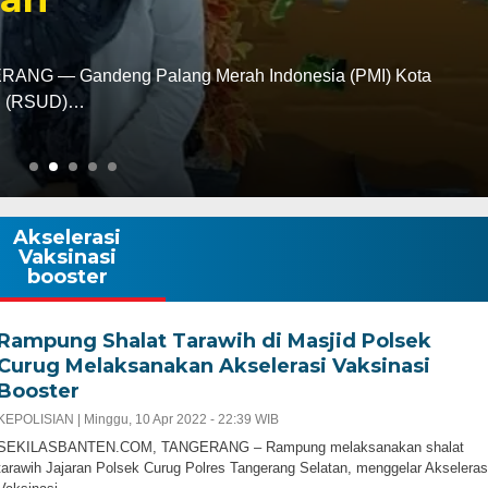
G — Gandeng Palang Merah Indonesia (PMI) Kota
ah (RSUD)…
Akselerasi
Vaksinasi
booster
Rampung Shalat Tarawih di Masjid Polsek
Curug Melaksanakan Akselerasi Vaksinasi
Booster
KEPOLISIAN |
Minggu, 10 Apr 2022 - 22:39 WIB
SEKILASBANTEN.COM, TANGERANG – Rampung melaksanakan shalat
tarawih Jajaran Polsek Curug Polres Tangerang Selatan, menggelar Akseleras