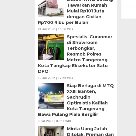
Tawarkan Rumah
Mulai Rp101 Juta
dengan Cicilan
Rp700 Ribu per Bulan
24 Juli 2026 | 15:38 WIB
Spesialis Curanmor
di Showroom
Terbongkar,
Resmob Polres
Metro Tangerang
Kota Tangkap Eksekutor Satu
DPO
12 Juli 2026 | 17:56 WIB
Siap Berlaga di MTQ
XXIII Banten,
Sachrudin
Optimistis Kafilah
Kota Tangerang
Bawa Pulang Piala Bergilir
7 Juli 2026 | 07:57 WIB
Minta Uang Jatah
Ditolak, Preman dan