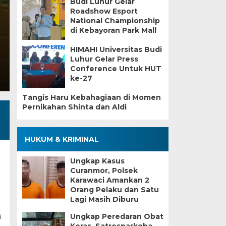
Budi Luhur Gelar
Roadshow Esport
Rabu, 5 Agu 2026 - 09:57 WIB
National Championship
di Kebayoran Park Mall
SEKILASBANTEN.COM, TANGERANG – Proyek draina
Kabupaten Tangerang, kembali disorot publik. Peke
HIMAHI Universitas Budi
Luhur Gelar Press
Conference Untuk HUT
ke-27
Tangis Haru Kebahagiaan di Momen
Pernikahan Shinta dan Aldi
HUKUM & KRIMINAL
Ungkap Kasus
Curanmor, Polsek
Karawaci Amankan 2
Orang Pelaku dan Satu
Lagi Masih Diburu
Ungkap Peredaran Obat
i