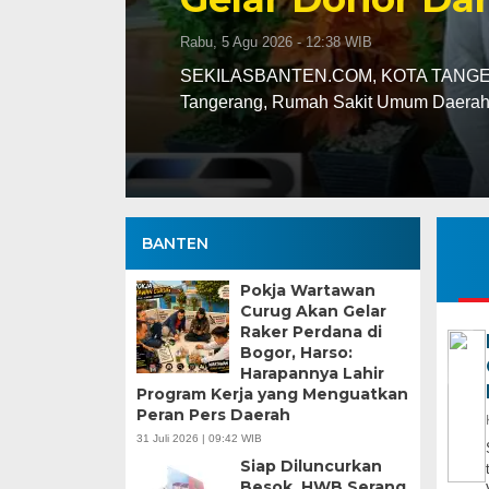
Rabu, 5 Agu 2026 - 12:38 WIB
tri
SEKILASBANTEN.COM, KOTA TANGERAN
Tangerang, Rumah Sakit Umum Daer
BANTEN
Pokja Wartawan
Curug Akan Gelar
Raker Perdana di
Bogor, Harso:
Harapannya Lahir
Program Kerja yang Menguatkan
Peran Pers Daerah
31 Juli 2026 | 09:42 WIB
Siap Diluncurkan
Besok, HWB Serang