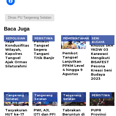
Dinas PU Tangerang Selatan
Baca Juga
KEPOLISIAN
PERISTIWA
PEMERINTAHAN
SENI
Jaga
Pemkot
Siswa
BUDAYA
Kondusifitas
Tangsel
Khusus SKH
Wilayah,
Segera
YKDW 03
Pemkot
Kapolres
Tangani
Karawaci
Tangsel
Tangsel
Titik Banjir
Mengikuti
Lanjutkan
Ajak Ormas
BISAFEST
PPKM Level
Silaturahmi
Pesona
4 hingga 9
Kreasi Seni
Agustus
Budaya
2023
Tangerang
Tangerang
Tangerang
PERISTIWA
Selatan
Selatan
Selatan
Tasyakuran
PWI, AJI,
Tabrakan
PUPR
HUT ke-17
IJTI dan PFI
Beruntun di
Provinsi