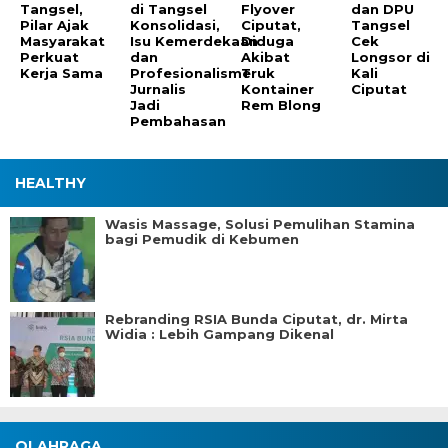
Tangsel,
di Tangsel
Flyover
dan DPU
Pilar Ajak
Konsolidasi,
Ciputat,
Tangsel
Masyarakat
Isu Kemerdekaan
Diduga
Cek
Perkuat
dan
Akibat
Longsor di
Kerja Sama
Profesionalisme
Truk
Kali
Jurnalis
Kontainer
Ciputat
Jadi
Rem Blong
Pembahasan
HEALTHY
Wasis Massage, Solusi Pemulihan Stamina
bagi Pemudik di Kebumen
Rebranding RSIA Bunda Ciputat, dr. Mirta
Widia : Lebih Gampang Dikenal
OLAHRAGA