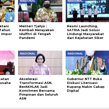
NASIONAL
NASIONAL
etani
Menteri Tjahjo :
Resmi Launching,
 Tahun
Kembali Merayakan
SATRIA Jadi Solusi
m Impor
Idulfitri di Tengah
Lindungi Masyarakat
Pandemi
dari Kejahatan Siber
NASIONAL
NASIONAL
katan
Akselerasi
Gubernur NTT Buka
usaha
Transformasi ASN,
Diskusi Literisasi:
BerAKHLAK Jadi
Kupang Makin Cakap
Komitmen Bersama
Digital
Pimpinan dan Seluruh
ASN