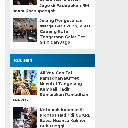
Acara Tes Sirih dan
Jago di Padepokan RM
Imam Koesupangat
Jelang Pengesahan
Warga Baru 2026, PSHT
Cabang Kota
Tangerang Gelar Tes
Sirih dan Jago
KULINER
All You Can Eat
Ramadhan Buffet
Novotel Tangerang
Kembali Hadir
Semarakan Ramadhan
1442H-
Ketoprak Indomie Si
Plontos Hadir di Curug,
Bawa Nuansa Kuliner
a
Bukittinggi