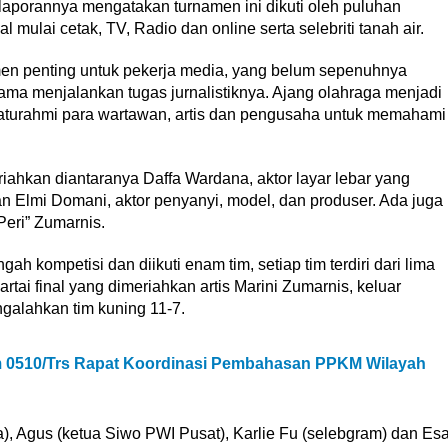
aporannya mengatakan turnamen ini dikuti oleh puluhan
mulai cetak, TV, Radio dan online serta selebriti tanah air.
n penting untuk pekerja media, yang belum sepenuhnya
 menjalankan tugas jurnalistiknya. Ajang olahraga menjadi
silaturahmi para wartawan, artis dan pengusaha untuk memahami
riahkan diantaranya Daffa Wardana, aktor layar lebar yang
an Elmi Domani, aktor penyanyi, model, dan produser. Ada juga
 Peri” Zumarnis.
 kompetisi dan diikuti enam tim, setiap tim terdiri dari lima
tai final yang dimeriahkan artis Marini Zumarnis, keluar
ngalahkan tim kuning 11-7.
 0510/Trs Rapat Koordinasi Pembahasan PPKM Wilayah
, Agus (ketua Siwo PWI Pusat), Karlie Fu (selebgram) dan Es