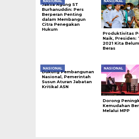
NASIONAL
NASIONAL
Jaksa Agung ST
Burhanuddin: Pers
Berperan Penting
dalam Membangun
Citra Penegakan
Hukum
Produktivitas P
Naik, Presiden:
2021 Kita Belu
Beras
NASIONAL
NASIONAL
Dukung Pembangunan
Nasional, Pemerintah
Susun Aturan Jabatan
Kritikal ASN
Dorong Pening
Kemudahan Ber
Melalui MPP