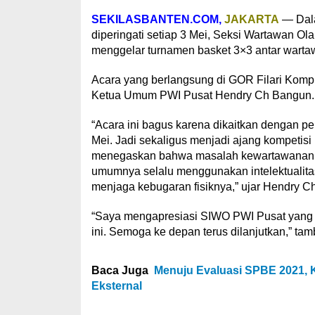
SEKILASBANTEN.COM,
JAKARTA
— Dala
diperingati setiap 3 Mei, Seksi Wartawan O
menggelar turnamen basket 3×3 antar wartawa
Acara yang berlangsung di GOR Filari Kompl
Ketua Umum PWI Pusat Hendry Ch Bangun.
“Acara ini bagus karena dikaitkan dengan p
Mei. Jadi sekaligus menjadi ajang kompetis
menegaskan bahwa masalah kewartawanan da
umumnya selalu menggunakan intelektualitas
menjaga kebugaran fisiknya,” ujar Hendry C
“Saya mengapresiasi SIWO PWI Pusat yang
ini. Semoga ke depan terus dilanjutkan,” ta
Baca Juga
Menuju Evaluasi SPBE 2021, 
Eksternal