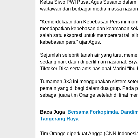
Ketua Siwo PWI Pusat Agus Susanto dalam l
wartawan dari berbagai media massa nasional 
“Kemerdekaan dan Kebebasan Pers ini mome
mendapatkan kebebasan dan keamanan selama
salah satu ekspresi untuk mempererat tali 
kebebasan pers,” ujar Agus.
Sejumlah selebriti tanah air yang turut meme
sedang naik daun di perfilman nasional, Bry
Tiktoker Dika serta artis nasional Marini “Ibu
Turnamen 3×3 ini menggunakan sistem setengah
pemain yang di bagi dalam dua grup. Pada par
sebagai juara tim Orange setelah di final me
Baca Juga
Bersama Forkopimda, Dandim
Tangerang Raya
Tim Orange diperkuat Angga (CNN Indonesia)