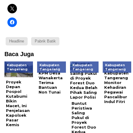
Headline
Pabrik Batik
Baca Juga
Kabupaten
Kabupaten
Kabupaten
Kabupaten
Tahap II
BKPSDM
Tangerang
Tangerang
Tangerang
Tangerang
KPM Desa
Kabupaten
Wanakerta
Tangerang
Proyek
Terima
Monitor
Depan
Bantuan
Kehadiran
Pospol
Non Tunai
Pegawai
Kutabumi
Pascalibur
Bikin
Indul Fitri
Buntut
Macet, Ini
Peristiwa
Penjelasan
Saling
Kapolsek
Pukul di
Pasar
Proyek
Kemis
Forest Duo
Kedua