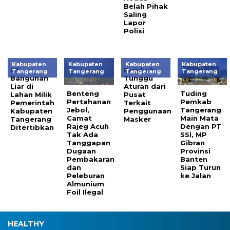
Belah Pihak
Saling
Lapor
Polisi
Kabupaten
Kabupaten
Kabupaten
Kabupaten
59
Pemkab
Tangerang
Tangerang
Tangerang
Tangerang
Bangunan
Tunggu
Liar di
Aturan dari
Benteng
Tuding
Lahan Milik
Pusat
Pertahanan
Pemkab
Pemerintah
Terkait
Jebol,
Tangerang
Kabupaten
Penggunaan
Camat
Main Mata
Tangerang
Masker
Rajeg Acuh
Dengan PT
Ditertibkan
Tak Ada
SSI, MP
Tanggapan
Gibran
Dugaan
Provinsi
Pembakaran
Banten
dan
Siap Turun
Peleburan
ke Jalan
Almunium
Foil Ilegal
HEALTHY