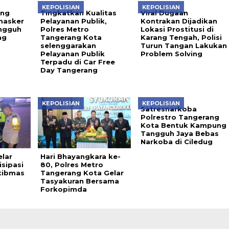
KEPOLISIAN
KEPOLISIAN
ing
Tingkatkan Kualitas
Viral Dugaan
masker
Pelayanan Publik,
Kontrakan Dijadikan
ngguh
Polres Metro
Lokasi Prostitusi di
ng
Tangerang Kota
Karang Tengah, Polisi
selenggarakan
Turun Tangan Lakukan
Pelayanan Publik
Problem Solving
Terpadu di Car Free
Day Tangerang
KEPOLISIAN
KEPOLISIAN
Satresnarkoba
Polrestro Tangerang
Kota Bentuk Kampung
Tangguh Jaya Bebas
Narkoba di Ciledug
lar
Hari Bhayangkara ke-
sipasi
80, Polres Metro
tibmas
Tangerang Kota Gelar
Tasyakuran Bersama
Forkopimda