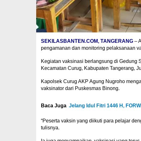
SEKILASBANTEN.COM, TANGERANG
– A
pengamanan dan monitoring pelaksanaan vaks
Kegiatan vaksinasi berlangsung di Gedung
Kecamatan Curug, Kabupaten Tangerang, Jum
Kapolsek Curug AKP Agung Nugroho mengata
vaksinator dari Puskesmas Binong.
Baca Juga
Jelang Idul Fitri 1446 H, FO
“Peserta vaksin yang diikuti para pelajar de
tulisnya.
Ia juga menyampaikan, vaksinasi yang terus