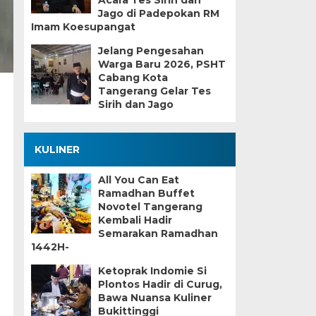
Acara Tes Sirih dan
Jago di Padepokan RM
Imam Koesupangat
Jelang Pengesahan
Warga Baru 2026, PSHT
Cabang Kota
Tangerang Gelar Tes
n
Sirih dan Jago
KULINER
All You Can Eat
Ramadhan Buffet
Novotel Tangerang
Kembali Hadir
Semarakan Ramadhan
1442H-
Ketoprak Indomie Si
Plontos Hadir di Curug,
Bawa Nuansa Kuliner
Bukittinggi