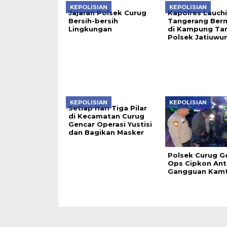
KEPOLISIAN
KEPOLISIAN
Jajaran Polsek Curug
Kapolres Lauch
Bersih-bersih
Tangerang Ber
Lingkungan
di Kampung Ta
Polsek Jatiuwu
KEPOLISIAN
KEPOLISIAN
Setiap Hari Tiga Pilar
di Kecamatan Curug
Gencar Operasi Yustisi
dan Bagikan Masker
Polsek Curug Ge
Ops Cipkon Anti
Gangguan Kam