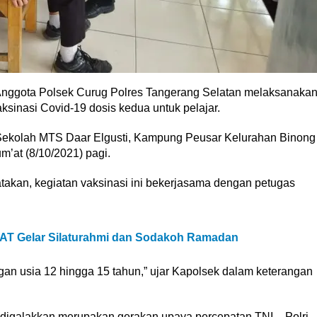
nggota Polsek Curug Polres Tangerang Selatan melaksanaka
inasi Covid-19 dosis kedua untuk pelajar.
 Sekolah MTS Daar Elgusti, Kampung Peusar Kelurahan Binong
’at (8/10/2021) pagi.
kan, kegiatan vaksinasi ini bekerjasama dengan petugas
RWAT Gelar Silaturahmi dan Sodakoh Ramadan
ngan usia 12 hingga 15 tahun,” ujar Kapolsek dalam keterangan
 digalakkan merupakan gerakan upaya percepatan TNI – Polri