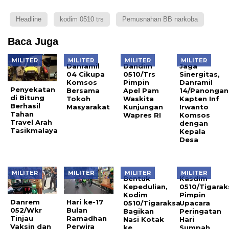
Headline
kodim 0510 trs
Pemusnahan BB narkoba
Baca Juga
MILITER
MILITER
MILITER
MILITER
Danramil
Dandim
Jaga
04 Cikupa
0510/Trs
Sinergitas,
Komsos
Pimpin
Danramil
Penyekatan
Bersama
Apel Pam
14/Panongan
di Bitung
Tokoh
Waskita
Kapten Inf
Berhasil
Masyarakat
Kunjungan
Irwanto
Tahan
Wapres RI
Komsos
Travel Arah
dengan
Tasikmalaya
Kepala
Desa
MILITER
MILITER
MILITER
MILITER
Bentuk
Kasdim
Kepedulian,
0510/Tigarak
Kodim
Pimpin
Danrem
Hari ke-17
0510/Tigaraksa
Upacara
052/Wkr
Bulan
Bagikan
Peringatan
Tinjau
Ramadhan
Nasi Kotak
Hari
Vaksin dan
Perwira
ke
Sumpah