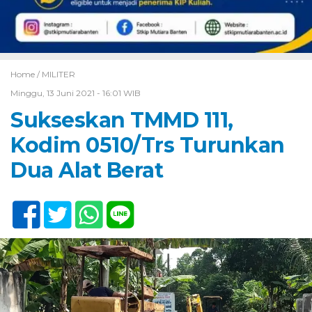
Home /
MILITER
Minggu, 13 Juni 2021 - 16:01 WIB
Sukseskan TMMD 111,
Kodim 0510/Trs Turunkan
Dua Alat Berat