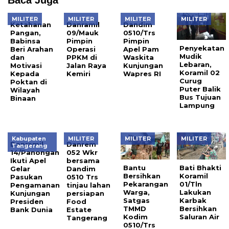
Baca Juga
MILITER
MILITER
MILITER
MILITER
Ketahanan
Danramil
Dandim
Pangan,
09/Mauk
0510/Trs
Babinsa
Pimpin
Pimpin
Penyekatan
Beri Arahan
Operasi
Apel Pam
Mudik
dan
PPKM di
Waskita
Lebaran,
Motivasi
Jalan Raya
Kunjungan
Koramil 02
Kepada
Kemiri
Wapres RI
Curug
Poktan di
Puter Balik
Wilayah
Bus Tujuan
Binaan
Lampung
Kabupaten
MILITER
MILITER
MILITER
Danramil
Danrem
Tangerang
14/Panongan
052 Wkr
Ikuti Apel
bersama
Bantu
Bati Bhakti
Gelar
Dandim
Bersihkan
Koramil
Pasukan
0510 Trs
Pekarangan
01/Tln
Pengamanan
tinjau lahan
Warga,
Lakukan
Kunjungan
persiapan
Satgas
Karbak
Presiden
Food
TMMD
Bersihkan
Bank Dunia
Estate
Kodim
Saluran Air
Tangerang
0510/Trs