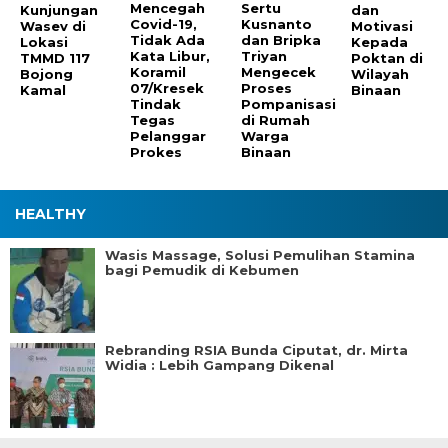
Mencegah
Sertu
Kunjungan
dan
Covid-19,
Kusnanto
Wasev di
Motivasi
Tidak Ada
dan Bripka
Lokasi
Kepada
Kata Libur,
Triyan
TMMD 117
Poktan di
Koramil
Mengecek
Bojong
Wilayah
07/Kresek
Proses
Kamal
Binaan
Tindak
Pompanisasi
Tegas
di Rumah
Pelanggar
Warga
Prokes
Binaan
HEALTHY
Wasis Massage, Solusi Pemulihan Stamina
bagi Pemudik di Kebumen
Rebranding RSIA Bunda Ciputat, dr. Mirta
Widia : Lebih Gampang Dikenal