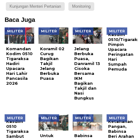
Kunjungan Menteri Pertanian
Monitoring
Baca Juga
MILITER
MILITER
MILITER
MILITER
Kasdim
0510/Tigarak
Pimpin
Komandan
Koramil 02
Jelang
Upacara
Kodim 0510
Curug
Berbuka
Peringatan
Tigaraksa
Bagikan
Puasa,
Hari
Hadiri
Takjil
Danramil 13
Sumpah
Upacara
Jelang
Cisoka
Pemuda
Hari Lahir
Berbuka
Bersama
Pancasila
Puasa
IKM
2026
Bagikan
Takjil dan
Nasi
Bungkus
MILITER
MILITER
MILITER
MILITER
Kasdim
Ketahanan
0510
Pangan,
Tigaraksa
Babinsa
Untuk
Babinsa
Sambut
Beri Arahan