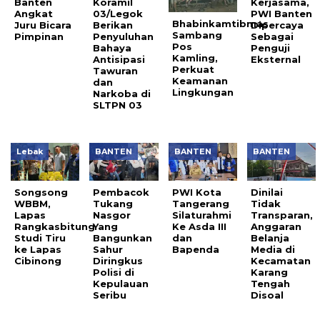
Banten
Koramil
Kerjasama,
Angkat
03/Legok
PWI Banten
Bhabinkamtibmas
Juru Bicara
Berikan
Dipercaya
Sambang
Pimpinan
Penyuluhan
Sebagai
Pos
Bahaya
Penguji
Kamling,
Antisipasi
Eksternal
Perkuat
Tawuran
Keamanan
dan
Lingkungan
Narkoba di
SLTPN 03
Lebak
BANTEN
BANTEN
BANTEN
Songsong
Pembacok
PWI Kota
Dinilai
WBBM,
Tukang
Tangerang
Tidak
Lapas
Nasgor
Silaturahmi
Transparan,
Rangkasbitung
Yang
Ke Asda III
Anggaran
Studi Tiru
Bangunkan
dan
Belanja
ke Lapas
Sahur
Bapenda
Media di
Cibinong
Diringkus
Kecamatan
Polisi di
Karang
Kepulauan
Tengah
Seribu
Disoal