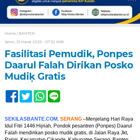
Home /
BANTEN
Senin, 31 Maret 2025 - 07:52 WIB
Fasilitasi Pemudik, Ponpes
Daarul Falah Dirikan Posko
Mudiķ Gratis
SEKILASBANTE.COM,
SERANG
–Menjelang Hari Raya
Idul Fitri 1446 Hijriah, Pondok pesantren (Ponpes) Daarul
Falah mendirikan posko mudik gratis, di Jalan Raya Jkt,
Parigi, Kecamatan Cikande, Kabupaten Serang, Banten,