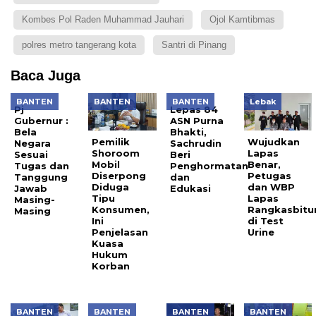
Kombes Pol Raden Muhammad Jauhari
Ojol Kamtibmas
polres metro tangerang kota
Santri di Pinang
Baca Juga
BANTEN
BANTEN
BANTEN
Lebak
Pj
Lepas 84
Gubernur :
ASN Purna
Bela
Bhakti,
Pemilik
Wujudkan
Negara
Sachrudin
Shoroom
Lapas
Sesuai
Beri
Mobil
Benar,
Tugas dan
Penghormatan
Diserpong
Petugas
Tanggung
dan
Diduga
dan WBP
Jawab
Edukasi
Tipu
Lapas
Masing-
Konsumen,
Rangkasbitu
Masing
Ini
di Test
Penjelasan
Urine
Kuasa
Hukum
Korban
BANTEN
BANTEN
BANTEN
BANTEN