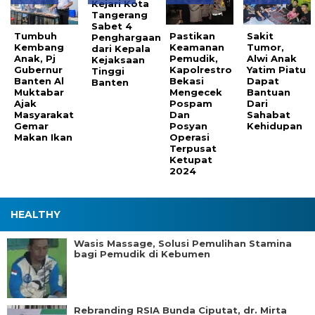
Kejari Kota
Tangerang
Sabet 4
Tumbuh
Pastikan
Sakit
Penghargaan
Kembang
Keamanan
Tumor,
dari Kepala
Anak, Pj
Pemudik,
Alwi Anak
Kejaksaan
Gubernur
Kapolrestro
Yatim Piatu
Tinggi
Banten Al
Bekasi
Dapat
Banten
Muktabar
Mengecek
Bantuan
Ajak
Pospam
Dari
Masyarakat
Dan
Sahabat
Gemar
Posyan
Kehidupan
Makan Ikan
Operasi
Terpusat
Ketupat
2024
HEALTHY
Wasis Massage, Solusi Pemulihan Stamina
bagi Pemudik di Kebumen
Rebranding RSIA Bunda Ciputat, dr. Mirta