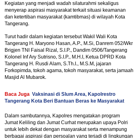
Kegiatan yang menjadi wadah silaturahmi sekaligus
menyerap aspirasi masyarakat terkait situasi keamanan
dan ketertiban masyarakat (kamtibmas) di wilayah Kota
Tangerang.
Turut hadir dalam kegiatan tersebut Wakil Wali Kota
Tangerang H. Maryono Hasan, A.P., M.Si, Danrem 052/Wkr
Brigjen TNI Faisal Rizal, S.I.P., Dandim 0506/Tangerang
Kolonel Inf Ary Sutrisno, S.I.P., M.H.I, Ketua DPRD Kota
Tangerang H. Rusdi Alam, S.Th.I., M.S.M, jajaran
Forkopimda, tokoh agama, tokoh masyarakat, serta jamaah
Masjid Al Mubarok.
Baca Juga
Vaksinasi di Slum Area, Kapolrestro
Tangerang Kota Beri Bantuan Beras ke Masyarakat
Dalam sambutannya, Kapolres mengatakan program
Jumat Keliling dan Jumat Curhat merupakan upaya Polri
untuk lebih dekat dengan masyarakat serta menampung
berbagai aspirasi dan persoalan yang terjadi di lingkungan