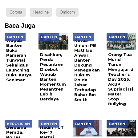
Corona
Headline
Omicorn
Baca Juga
BANTEN
BANTEN
BANTEN
BANTEN
Wagub
Ketua
Banten
Umum PB
Buka
Mathlaul
Disahkan,
Orang Tua
Pameran
Anwar
Perda
Murid
Tunggal
Banten
Pesantren
Turun
Sekaligus
Dukung
Disebut
Mengajar di
Launching
Penegakan
Wagub
Teacher’s
Buku Karya
Hukum
Banten
Day 2025,
Seniman
Polda
Momentum
AKBP
Jabar
Pesantren
Supriadi Isi
Terhadap
Lebih
Materi
Bahar Bin
Berdaya
Stop
Smith
Bullying
KEPOLISIAN
BANTEN
BANTEN
BANTEN
Bersama
Hadiri HUT
Pemda,
Ke-17
Polres
Partai