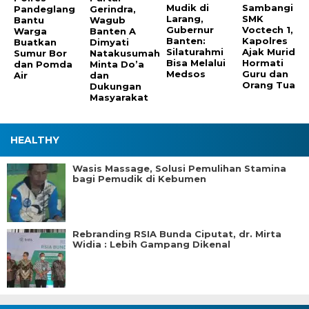
Mudik di
Sambangi
Pandeglang
Gerindra,
Larang,
SMK
Bantu
Wagub
Gubernur
Voctech 1,
Warga
Banten A
Banten:
Kapolres
Buatkan
Dimyati
Silaturahmi
Ajak Murid
Sumur Bor
Natakusumah
Bisa Melalui
Hormati
dan Pomda
Minta Do’a
Medsos
Guru dan
Air
dan
Orang Tua
Dukungan
Masyarakat
HEALTHY
Wasis Massage, Solusi Pemulihan Stamina
bagi Pemudik di Kebumen
Rebranding RSIA Bunda Ciputat, dr. Mirta
Widia : Lebih Gampang Dikenal