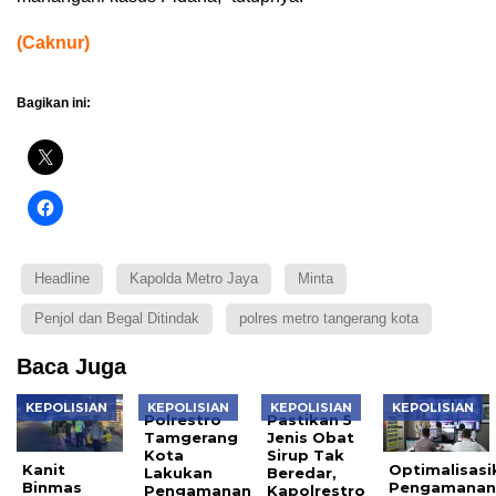
(Caknur)
Bagikan ini:
Headline
Kapolda Metro Jaya
Minta
Penjol dan Begal Ditindak
polres metro tangerang kota
Baca Juga
KEPOLISIAN
KEPOLISIAN
KEPOLISIAN
KEPOLISIAN
Polrestro
Pastikan 5
Tamgerang
Jenis Obat
Kota
Sirup Tak
Kanit
Optimalisasi
Lakukan
Beredar,
Binmas
Pengamana
Pengamanan
Kapolrestro