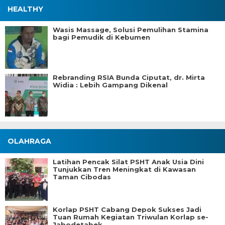
HEALTHY
Wasis Massage, Solusi Pemulihan Stamina
bagi Pemudik di Kebumen
Rebranding RSIA Bunda Ciputat, dr. Mirta
Widia : Lebih Gampang Dikenal
OLAHRAGA
Latihan Pencak Silat PSHT Anak Usia Dini
Tunjukkan Tren Meningkat di Kawasan
Taman Cibodas
Korlap PSHT Cabang Depok Sukses Jadi
Tuan Rumah Kegiatan Triwulan Korlap se-
Jabodetabek