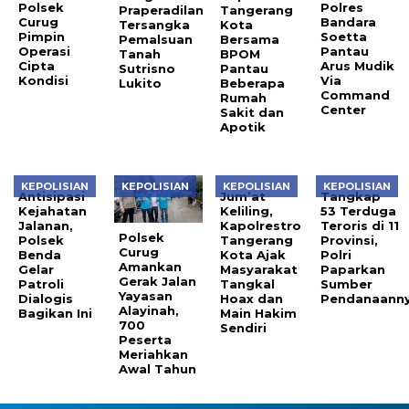
Polsek
Polres
Praperadilan
Tangerang
Curug
Bandara
Tersangka
Kota
Pimpin
Soetta
Pemalsuan
Bersama
Operasi
Pantau
Tanah
BPOM
Cipta
Arus Mudik
Sutrisno
Pantau
Kondisi
Via
Lukito
Beberapa
Command
Rumah
Center
Sakit dan
Apotik
KEPOLISIAN
KEPOLISIAN
KEPOLISIAN
KEPOLISIAN
Antisipasi
Jum’at
Tangkap
Kejahatan
Keliling,
53 Terduga
Jalanan,
Kapolrestro
Teroris di 11
Polsek
Polsek
Tangerang
Provinsi,
Curug
Benda
Kota Ajak
Polri
Amankan
Gelar
Masyarakat
Paparkan
Gerak Jalan
Patroli
Tangkal
Sumber
Yayasan
Dialogis
Hoax dan
Pendanaann
Alayinah,
Bagikan Ini
Main Hakim
700
Sendiri
Peserta
Meriahkan
Awal Tahun