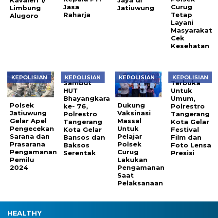
Jasa
Curug
Limbung
Jatiuwung
Raharja
Tetap
Alugoro
Layani
Masyarakat
Cek
Kesehatan
KEPOLISIAN
KEPOLISIAN
KEPOLISIAN
KEPOLISIAN
Sambut
Terbuka
HUT
Untuk
Bhayangkara
Umum,
Polsek
Dukung
ke- 76,
Polrestro
Jatiuwung
Vaksinasi
Polrestro
Tangerang
Gelar Apel
Massal
Tangerang
Kota Gelar
Pengecekan
Untuk
Kota Gelar
Festival
Sarana dan
Pelajar
Bansos dan
Film dan
Prasarana
Polsek
Baksos
Foto Lensa
Pengamanan
Curug
Serentak
Presisi
Pemilu
Lakukan
2024
Pengamanan
Saat
Pelaksanaan
HEALTHY