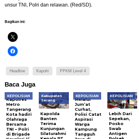
unsur TNI, Polri dan relawan. (Red/SD).
Bagikan ini:
Headline
Kapolri
PPKM Level 4
Baca Juga
KEPOLISIAN
Kabupaten
KEPOLISIAN
KEPOLISIAN
Kapolres
Melalui
Serang
Metro
Jum’at
Tangerang
Curhat,
Kapolda
Lebih Dari
Kota hadiri
Polisi Catat
Banten
Sepekan,
Olahraga
Aspirasi
Terima
Posko
Bersama
Warga
Kunjungan
Swab
TNI – Polri
Kampung
Silaturahmi
Antigen
di Brigade
Tangguh
Kepala PT.
Polsek
Kavaleri 1/
Jaya di