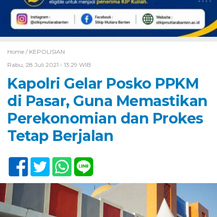
Home /
KEPOLISIAN
Rabu, 28 Juli 2021 - 13:29 WIB
Kapolri Gelar Posko PPKM
di Pasar, Guna Memastikan
Perekonomian dan Prokes
Tetap Berjalan