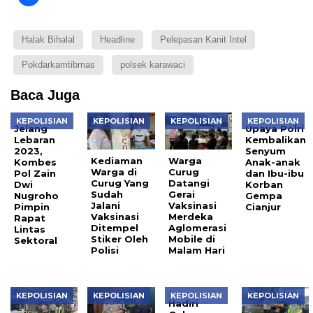
Halak Bihalal
Headline
Pelepasan Kanit Intel
Pokdarkamtibmas
polsek karawaci
Baca Juga
KEPOLISIAN
KEPOLISIAN
KEPOLISIAN
KEPOLISIAN
Jelang
Upaya Polri
Lebaran
Kembalikan
2023,
Senyum
Kediaman
Warga
Kombes
Anak-anak
Warga di
Curug
Pol Zain
dan Ibu-ibu
Curug Yang
Datangi
Dwi
Korban
Sudah
Gerai
Nugroho
Gempa
Jalani
Vaksinasi
Pimpin
Cianjur
Vaksinasi
Merdeka
Rapat
Ditempel
Aglomerasi
Lintas
Stiker Oleh
Mobile di
Sektoral
Polisi
Malam Hari
KEPOLISIAN
KEPOLISIAN
KEPOLISIAN
KEPOLISIAN
Hadiri