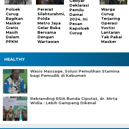
Gebyar
Deklarasi
Polsek
Pererat
Warga
Pemilu
Curug
Silahturahmi,
Curug
Damai
Bagikan
Polda
Terjaring
2024, Ini
Masker
Metro Jaya
Operasi
Pesan
Gratis
Gelar Buka
Yustisi
Kapolsek
Masih
Bersama
Lantaran
Curug
Dalam
Dengan
Tak Pakai
PPKM
Wartawan
Masker
HEALTHY
Wasis Massage, Solusi Pemulihan Stamina
bagi Pemudik di Kebumen
Rebranding RSIA Bunda Ciputat, dr. Mirta
Widia : Lebih Gampang Dikenal