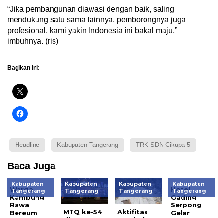
“Jika pembangunan diawasi dengan baik, saling
mendukung satu sama lainnya, pemborongnya juga
profesional, kami yakin Indonesia ini bakal maju,”
imbuhnya. (ris)
Bagikan ini:
Headline
Kabupaten Tangerang
TRK SDN Cikupa 5
Baca Juga
Kabupaten
Kabupaten
Kabupaten
Kabupaten
Warga
Hotel
Tangerang
Tangerang
Tangerang
Tangerang
Kampung
Gading
Rawa
Serpong
MTQ ke-54
Aktifitas
Bereum
Gelar