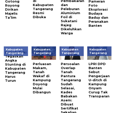
di
Pembakaran
Gotong
Pameran
Kabupaten
dan
Royong
Foto
Tangerang
Peleburan
Dirikan
Eksplorasi
Resmi
Aluminium
Majelis
Budaya
Dibuka
Foil di
Ta’lim
Baduy dan
Sukatani
Peranakan
Rajeg
Banten
Dikeluhkan
Warga
Kabupaten
Kabupaten
Kabupaten
Kabupaten
Bupati Zaki
Tangerang
Tangerang
Tangerang
Tangerang
Tegaskan
Angka
Perluasan
Persoalan
LPRI DPD
Stunting di
Makam,
Overlap
Banten
Kabupaten
Tanah
Tanah
Sebut
Tangerang
Wakaf di
Pantura
Pengerjaan
Harus
Kampung
Tangerang
U-ditch di
Turun
Doyong
Sudah
Kampung
Mulai
Selasai,
Onyam
Dibangun
Kades
Curug Tak
Babakan
Transparan
Asem:
Dibuat
Sertifikat
Sekalian