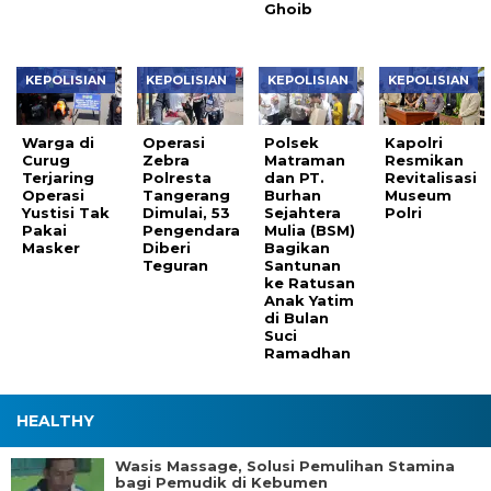
Ghoib
KEPOLISIAN
KEPOLISIAN
KEPOLISIAN
KEPOLISIAN
Warga di
Operasi
Polsek
Kapolri
Curug
Zebra
Matraman
Resmikan
Terjaring
Polresta
dan PT.
Revitalisasi
Operasi
Tangerang
Burhan
Museum
Yustisi Tak
Dimulai, 53
Sejahtera
Polri
Pakai
Pengendara
Mulia (BSM)
Masker
Diberi
Bagikan
Teguran
Santunan
ke Ratusan
Anak Yatim
di Bulan
Suci
Ramadhan
HEALTHY
Wasis Massage, Solusi Pemulihan Stamina
bagi Pemudik di Kebumen