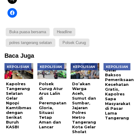
Buka puasa bersama
Headline
polres tangerang selatan
Polsek Curug
Baca Juga
KEPOLISIAN
KEPOLISIAN
KEPOLISIAN
KEPOLISIAN
Gelar
Baksos
Pemeriksaan
Kapolres
Polsek
Do’akan
Kesehatan
Tangerang
Curug Atur
Warga
Gratis,
Selatan
Arus Lalin
Aceh,
Kapolres
Gelar
di
Sumut dan
Sapa
Ngopi
Perempatan
Sumbar,
Masyarakat
Kamtibmas
Gloria,
Jajaran
di Pasar
dengan
Situasi
Polres
Lama
Serikat
Tetap
Metro
Tangerang
Buruh
Aman dan
Tangerang
KASBI
Lancar
Kota Gelar
Sholat