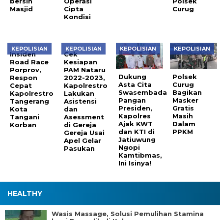
bersih
Operasi
Polsek
Masjid
Cipta
Curug
Kondisi
KEPOLISIAN
KEPOLISIAN
KEPOLISIAN
KEPOLISIAN
Insiden
Cek
Road Race
Kesiapan
Porprov,
PAM Nataru
Dukung
Polsek
Respon
2022-2023,
Asta Cita
Curug
Cepat
Kapolrestro
Swasembada
Bagikan
Kapolrestro
Lakukan
Pangan
Masker
Tangerang
Asistensi
Presiden,
Gratis
Kota
dan
Kapolres
Masih
Tangani
Asessment
Ajak KWT
Dalam
Korban
di Gereja
dan KTI di
PPKM
Gereja Usai
Jatiuwung
Apel Gelar
Ngopi
Pasukan
Kamtibmas,
Ini Isinya!
HEALTHY
Wasis Massage, Solusi Pemulihan Stamina