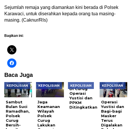
Sejumlah remaja yang diamankan kini berada di Polsek
Karawaci, untuk diserahkan kepada orang tua masing-
masing. (Caknur/Rls)
Bagikan ini:
Baca Juga
KEPOLISIAN
KEPOLISIAN
KEPOLISIAN
KEPOLISIAN
Di Curug
Operasi
Yustisi dan
Sambut
Jaga
Operasi
PPKM
Bulan Suci
Keamanan
Yustisi dan
Ditingkatkan
Ramadhan,
Wilayah
Bagi-bagi
Polsek
Polsek
Masker
Curug
Curug
Terus
Bersih-
Lakukan
Digalakan