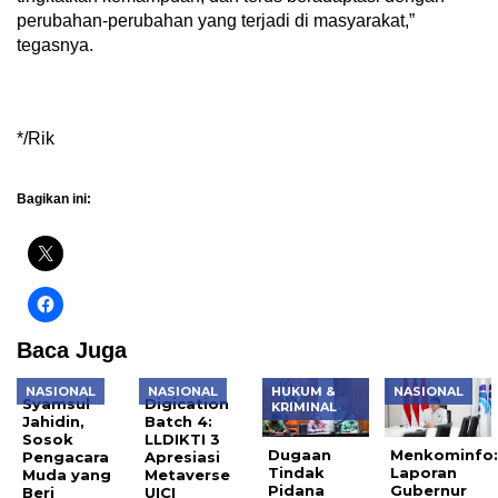
perubahan-perubahan yang terjadi di masyarakat,”
tegasnya.
*/Rik
Bagikan ini:
Baca Juga
NASIONAL
NASIONAL
HUKUM &
NASIONAL
Syamsul
Digication
KRIMINAL
Jahidin,
Batch 4:
Sosok
LLDIKTI 3
Dugaan
Menkominfo
Pengacara
Apresiasi
Tindak
Laporan
Muda yang
Metaverse
Pidana
Gubernur
Beri
UICI