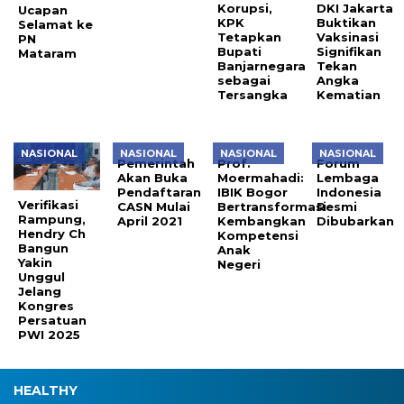
Korupsi,
DKI Jakarta
Ucapan
KPK
Buktikan
Selamat ke
Tetapkan
Vaksinasi
PN
Bupati
Signifikan
Mataram
Banjarnegara
Tekan
sebagai
Angka
Tersangka
Kematian
NASIONAL
NASIONAL
NASIONAL
NASIONAL
Pemerintah
Prof.
Forum
Akan Buka
Moermahadi:
Lembaga
Pendaftaran
IBIK Bogor
Indonesia
Verifikasi
CASN Mulai
Bertransformasi
Resmi
Rampung,
April 2021
Kembangkan
Dibubarkan
Hendry Ch
Kompetensi
Bangun
Anak
Yakin
Negeri
Unggul
Jelang
Kongres
Persatuan
PWI 2025
HEALTHY