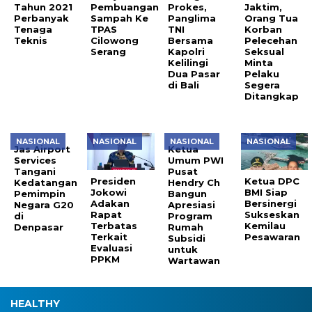
Tahun 2021
Pembuangan
Prokes,
Jaktim,
Perbanyak
Sampah Ke
Panglima
Orang Tua
Tenaga
TPAS
TNI
Korban
Teknis
Cilowong
Bersama
Pelecehan
Serang
Kapolri
Seksual
Kelilingi
Minta
Dua Pasar
Pelaku
di Bali
Segera
Ditangkap
NASIONAL
NASIONAL
NASIONAL
NASIONAL
Jas Airport
Ketua
Services
Umum PWI
Tangani
Pusat
Presiden
Ketua DPC
Kedatangan
Hendry Ch
Jokowi
BMI Siap
Pemimpin
Bangun
Adakan
Bersinergi
Negara G20
Apresiasi
Rapat
Sukseskan
di
Program
Terbatas
Kemilau
Denpasar
Rumah
Terkait
Pesawaran
Subsidi
Evaluasi
untuk
PPKM
Wartawan
HEALTHY