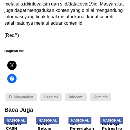
melalui s.id/infovaksin dan s.id/datacovid19id. Masyarakat
juga dapat mengadukan konten yang dinilai mengandung
informasi yang tidak tepat melalui kanal-kanal seperti
salah satunya melalui aduankonten.id.
(Red/*)
Bagikan ini:
Di Masyarakat
Headline
Infodemi
Kominfo
Baca Juga
NASIONAL
NASIONAL
NASIONAL
NASIONAL
Seleksi
DPRD
Cek
Datangi
CASN
Setuju
Penegakan
Polrestro