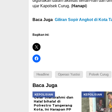
digunakan dalam aktifitas sehari-hari dan d
ujar Kapolsek Curug. (
Hanapi
)
Baca Juga
Giliran Sopir Angkot di Kota 
Bagikan ini:
Headline
Operasi Yustisi
Polsek Curug
Baca Juga
KEPOLISIAN
KEPOLISIAN
Gelar Silaturahmi dan
Halal bihalal di
Polrestro Tangerang
Kota, Ini Harapan PP