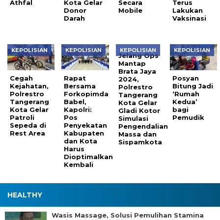
Athfal
Kota Gelar
Secara
Terus
Donor
Mobile
Lakukan
Darah
Vaksinasi
KEPOLISIAN
KEPOLISIAN
KEPOLISIAN
KEPOLISIAN
Jelang Ops
Mantap
Brata Jaya
Cegah
Rapat
Posyan
2024,
Kejahatan,
Bersama
Bitung Jadi
Polrestro
Polrestro
Forkopimda
‘Rumah
Tangerang
Tangerang
Babel,
Kedua’
Kota Gelar
Kota Gelar
Kapolri:
bagi
Gladi Kotor
Patroli
Pos
Pemudik
Simulasi
Sepeda di
Penyekatan
Pengendalian
Rest Area
Kabupaten
Massa dan
dan Kota
Sispamkota
Harus
Dioptimalkan
Kembali
HEALTHY
Wasis Massage, Solusi Pemulihan Stamina