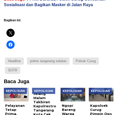
Sosialisasi dan Bagikan Masker di Jalan Raya
Bagikan ini:
Headline
polres tangerang selatan
Polsek Curug
SOTR
Baca Juga
KEPOLISIAN
KEPOLISIAN
KEPOLISIAN
KEPOLISIAN
Jelang
Malam
Takbiran
Pelayanan
Ngopi
Kapolsek
Kapolrestro
Tetap
Bareng
Curug
Tangerang
Prima,
Warga
Pimpin Ops
Kota Cek