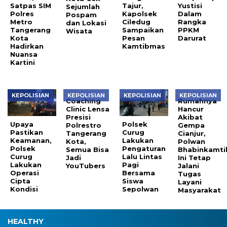
Satpas SIM
Tajur,
Yustisi
Sejumlah
Polres
Kapolsek
Dalam
Pospam
Metro
Ciledug
Rangka
dan Lokasi
Tangerang
Sampaikan
PPKM
Wisata
Kota
Pesan
Darurat
Hadirkan
Kamtibmas
Nuansa
Kartini
KEPOLISIAN
KEPOLISIAN
KEPOLISIAN
KEPOLISIAN
Coaching
Rumahnya
Clinic Lensa
Hancur
Presisi
Akibat
Upaya
Polsek
Polrestro
Gempa
Pastikan
Curug
Tangerang
Cianjur,
Keamanan,
Lakukan
Kota,
Polwan
Polsek
Pengaturan
Semua Bisa
Bhabinkamt
Curug
Lalu Lintas
Jadi
Ini Tetap
Lakukan
Pagi
YouTubers
Jalani
Operasi
Bersama
Tugas
Cipta
Siswa
Layani
Kondisi
Sepolwan
Masyarakat
HEALTHY